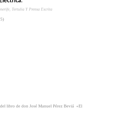
léctrica.
nerife
,
Tertulia Y Prensa Escrita
25)
 del libro de don José Manuel Pérez Beviá «El