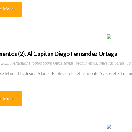
d More
ntos (2). Al Capitán Diego Fernández Ortega
 2025
Artículos Propios Sobre Otros Temas
,
Monumentos
,
Nuestras Series
,
Ter
osé Manuel Ledesma Alonso Publicado en el Diario de Avisos el 23 de 
d More