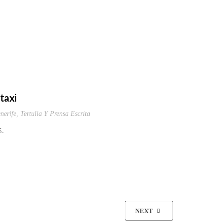
taxi
nerife
,
Tertulia Y Prensa Escrita
5.
NEXT