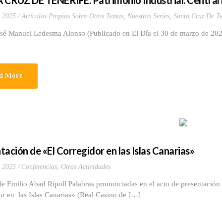
CRUZ DE TENERIFE. Patrimonio Industrial. Central E
 2025
Artículos Propios Sobre Otros Temas
,
Nuestras Series
,
Santa Cruz De Te
osé Manuel Ledesma Alonso (Publicado en El Día el 30 de marzo de 20
d More
tación de «El Corregidor en las Islas Canarias»
 2025
Conferencias
,
Otras Actividades
e Emilio Abad Ripoll Palabras pronunciadas en el acto de presentación
r en las Islas Canarias» (Real Casino de […]