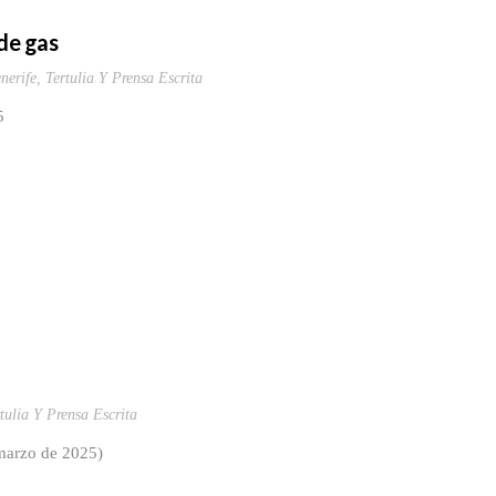
de gas
nerife
,
Tertulia Y Prensa Escrita
5
tulia Y Prensa Escrita
 marzo de 2025)