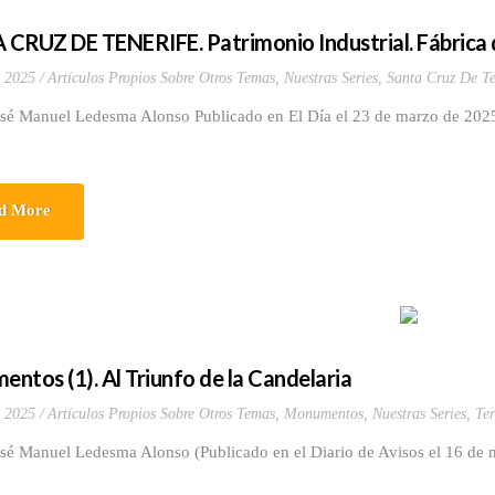
CRUZ DE TENERIFE. Patrimonio Industrial. Fábrica 
 2025
Artículos Propios Sobre Otros Temas
,
Nuestras Series
,
Santa Cruz De Te
osé Manuel Ledesma Alonso Publicado en El Día el 23 de marzo de 202
d More
ntos (1). Al Triunfo de la Candelaria
 2025
Artículos Propios Sobre Otros Temas
,
Monumentos
,
Nuestras Series
,
Ter
osé Manuel Ledesma Alonso (Publicado en el Diario de Avisos el 16 de