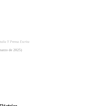
tulia Y Prensa Escrita
 marzo de 2025)