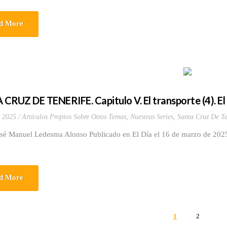
d More
CRUZ DE TENERIFE. Capitulo V. El transporte (4). El 
 2025
Artículos Propios Sobre Otros Temas
,
Nuestras Series
,
Santa Cruz De Te
osé Manuel Ledesma Alonso Publicado en El Día el 16 de marzo de 202
d More
1
2