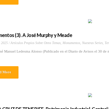
ntos (3). A José Murphy y Meade
 2025
Artículos Propios Sobre Otros Temas
,
Monumentos
,
Nuestras Series
,
Ter
osé Manuel Ledesma Alonso (Publicado en el Diario de Avisos el 30 de
d More