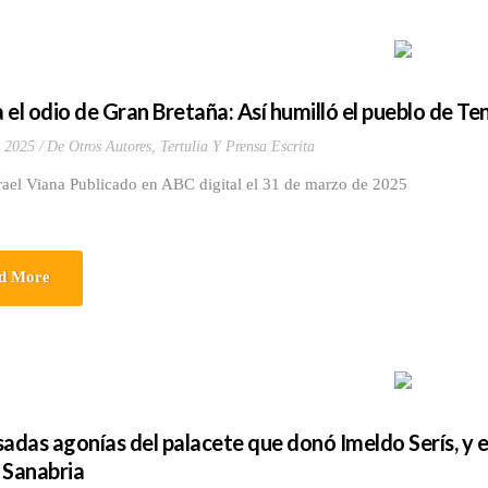
 el odio de Gran Bretaña: Así humilló el pueblo de T
 2025
De Otros Autores
,
Tertulia Y Prensa Escrita
rael Viana Publicado en ABC digital el 31 de marzo de 2025
d More
sadas agonías del palacete que donó Imeldo Serís, y e
 Sanabria