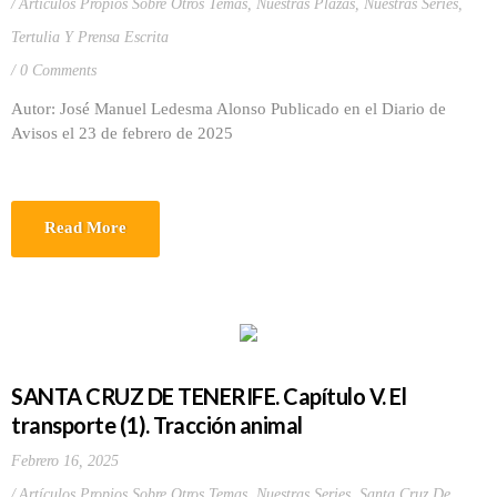
Artículos Propios Sobre Otros Temas
,
Nuestras Plazas
,
Nuestras Series
,
Tertulia Y Prensa Escrita
0 Comments
Autor: José Manuel Ledesma Alonso Publicado en el Diario de
Avisos el 23 de febrero de 2025
Read More
SANTA CRUZ DE TENERIFE. Capítulo V. El
transporte (1). Tracción animal
Febrero 16, 2025
Artículos Propios Sobre Otros Temas
,
Nuestras Series
,
Santa Cruz De