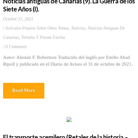
Noticias antiguas de Canarias (9). La Guerra de los
Siete Años (I).
Octubre 31, 2021
Artículos Propios Sobre Otros Temas
,
Noticias
,
Noticias Antiguas De
Canarias
,
Tertulia Y Prensa Escrita
0 Comments
Autor: Alastair F. Robertson Traducido del inglés por Emilio Abad
Ripoll y publicado en el Diario de Avisos el 31 de octubre de 2021.
Read More
El transporte acemilero (Retales de la historia –