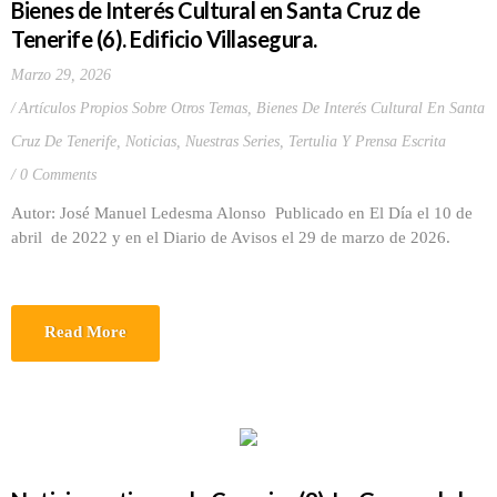
Bienes de Interés Cultural en Santa Cruz de
Tenerife (6). Edificio Villasegura.
Marzo 29, 2026
Artículos Propios Sobre Otros Temas
,
Bienes De Interés Cultural En Santa
Cruz De Tenerife
,
Noticias
,
Nuestras Series
,
Tertulia Y Prensa Escrita
0 Comments
Autor: José Manuel Ledesma Alonso Publicado en El Día el 10 de
abril de 2022 y en el Diario de Avisos el 29 de marzo de 2026.
Read More