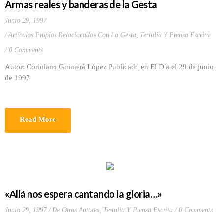
Armas reales y banderas de la Gesta
Junio 29, 1997
Artículos Propios Relacionados Con La Gesta
,
Tertulia Y Prensa Escrita
0 Comments
Autor: Coriolano Guimerá López Publicado en El Día el 29 de junio
de 1997
Read More
«Allá nos espera cantando la gloria…»
Junio 29, 1997
De Otros Autores
,
Tertulia Y Prensa Escrita
0 Comments