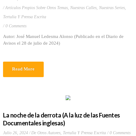
Artículos Propios Sobre Otros Temas
,
Nuestras Calles
,
Nuestras Series
,
Tertulia Y Prensa Escrita
0 Comments
Autor: José Manuel Ledesma Alonso (Publicado en el Diario de
Avisos el 28 de julio de 2024)
Read More
La noche de la derrota (A la luz de las Fuentes
Documentales inglesas)
Julio 26, 2024
De Otros Autores
,
Tertulia Y Prensa Escrita
0 Comments