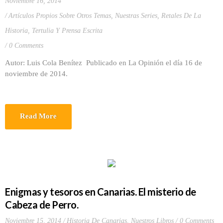
Noviembre 16, 2014
Artículos Propios Sobre Otros Temas
,
Nuestras Series
,
Retales De La
Historia
,
Tertulia Y Prensa Escrita
0 Comments
Autor: Luis Cola Benítez Publicado en La Opinión el día 16 de
noviembre de 2014.
Read More
Enigmas y tesoros en Canarias. El misterio de
Cabeza de Perro.
Noviembre 15, 2014
Historia De Canarias
,
Nuestros Libros
0 Comments