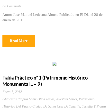
0 Comments
Autor: José Manuel Ledesma Alonso Publicado en El Día el 28 de
enero de 2011.
Read More
Falúa Práctico nº 1 (Patrimonio Histórico-
Monumental… – 9)
Enero 7, 2012
Artículos Propios Sobre Otros Temas
,
Nuestras Series
,
Patrimonio
Histórico Del Puerto-Ciudad De Santa Cruz De Tenerife
,
Tertulia Y Prensa