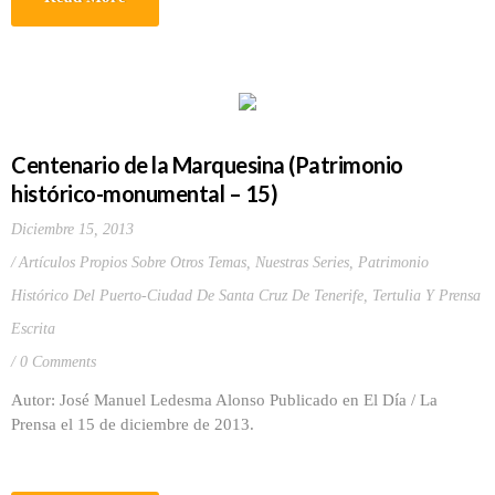
Centenario de la Marquesina (Patrimonio
histórico-monumental – 15)
Diciembre 15, 2013
Artículos Propios Sobre Otros Temas
,
Nuestras Series
,
Patrimonio
Histórico Del Puerto-Ciudad De Santa Cruz De Tenerife
,
Tertulia Y Prensa
Escrita
0 Comments
Autor: José Manuel Ledesma Alonso Publicado en El Día / La
Prensa el 15 de diciembre de 2013.