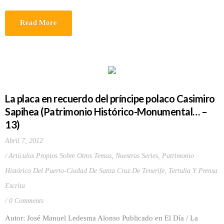
Read More
La placa en recuerdo del príncipe polaco Casimiro
Sapihea (Patrimonio Histórico-Monumental… –
13)
Abril 7, 2012
Artículos Propios Sobre Otros Temas
,
Nuestras Series
,
Patrimonio
Histórico Del Puerto-Ciudad De Santa Cruz De Tenerife
,
Tertulia Y Prensa
Escrita
0 Comments
Autor: José Manuel Ledesma Alonso Publicado en El Día / La