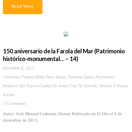
Read More
150 aniversario de la Farola del Mar (Patrimonio
histórico-monumental… – 14)
Diciembre 8, 2013
Artículos Propios Sobre Otros Temas
,
Nuestras Series
,
Patrimonio
Histórico Del Puerto-Ciudad De Santa Cruz De Tenerife
,
Tertulia Y Prensa
Escrita
0 Comments
Autor: José Manuel Ledesma Alonso Publicado en El Día el 8 de
diciembre de 2013.