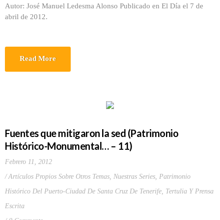
Autor: José Manuel Ledesma Alonso Publicado en El Día el 7 de
abril de 2012.
Read More
Fuentes que mitigaron la sed (Patrimonio
Histórico-Monumental… – 11)
Febrero 11, 2012
Artículos Propios Sobre Otros Temas
,
Nuestras Series
,
Patrimonio
Histórico Del Puerto-Ciudad De Santa Cruz De Tenerife
,
Tertulia Y Prensa
Escrita