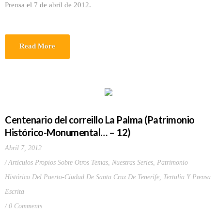
Prensa el 7 de abril de 2012.
Read More
Centenario del correillo La Palma (Patrimonio
Histórico-Monumental… – 12)
Abril 7, 2012
Artículos Propios Sobre Otros Temas
,
Nuestras Series
,
Patrimonio
Histórico Del Puerto-Ciudad De Santa Cruz De Tenerife
,
Tertulia Y Prensa
Escrita
0 Comments