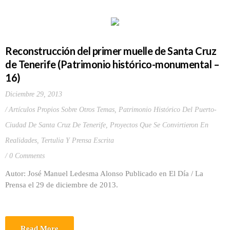
Reconstrucción del primer muelle de Santa Cruz
de Tenerife (Patrimonio histórico-monumental –
16)
Diciembre 29, 2013
Artículos Propios Sobre Otros Temas
,
Patrimonio Histórico Del Puerto-
Ciudad De Santa Cruz De Tenerife
,
Proyectos Que Se Convirtieron En
Realidades
,
Tertulia Y Prensa Escrita
0 Comments
Autor: José Manuel Ledesma Alonso Publicado en El Día / La
Prensa el 29 de diciembre de 2013.
Read More