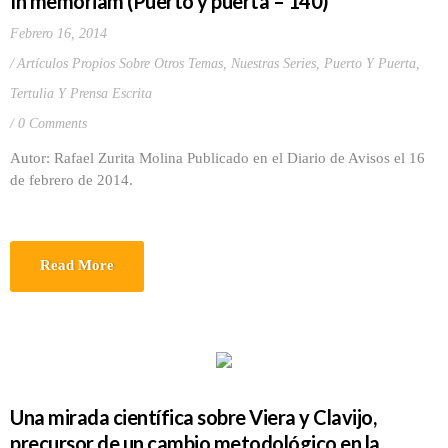
In memóriam (Puerto y puerta – 140)
Febrero 16, 2014
Artículos Propios Sobre Otros Temas
,
Nuestras Series
,
Puerto Y Puerta
,
Tertulia Y Prensa Escrita
0 Comments
Autor: Rafael Zurita Molina Publicado en el Diario de Avisos el 16
de febrero de 2014.
Read More
Una mirada científica sobre Viera y Clavijo,
precursor de un cambio metodológico en la