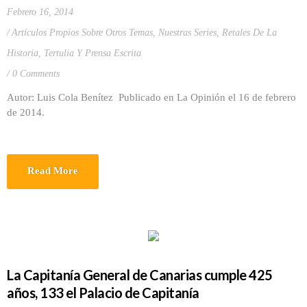
Febrero 16, 2014
Artículos Propios Sobre Otros Temas
,
Nuestras Series
,
Retales De La
Historia
,
Tertulia Y Prensa Escrita
0 Comments
Autor: Luis Cola Benítez Publicado en La Opinión el 16 de febrero
de 2014.
Read More
La Capitanía General de Canarias cumple 425
años, 133 el Palacio de Capitanía