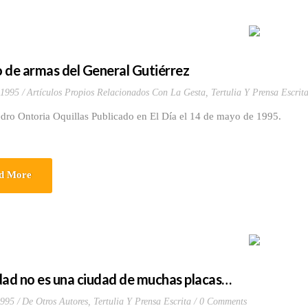
 de armas del General Gutiérrez
 1995
Artículos Propios Relacionados Con La Gesta
,
Tertulia Y Prensa Escrit
dro Ontoria Oquillas Publicado en El Día el 14 de mayo de 1995.
d More
dad no es una ciudad de muchas placas…
1995
De Otros Autores
,
Tertulia Y Prensa Escrita
0 Comments