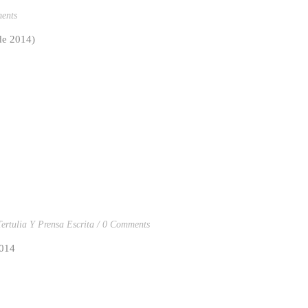
ents
il de 2014)
Tertulia Y Prensa Escrita
0 Comments
2014