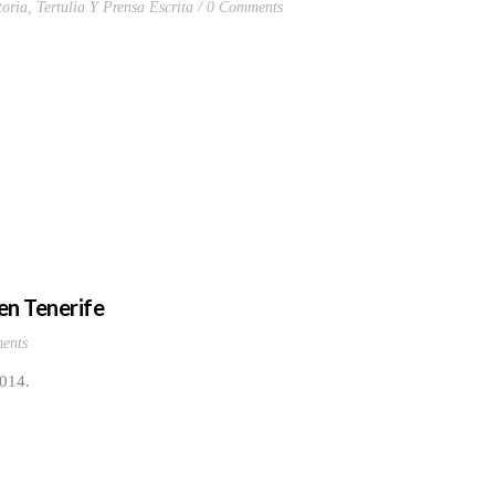
toria
,
Tertulia Y Prensa Escrita
0 Comments
 en Tenerife
ents
 2014.