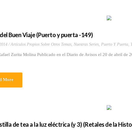
 del Buen Viaje (Puerto y puerta -149)
 2014
Artículos Propios Sobre Otros Temas
,
Nuestras Series
,
Puerto Y Puerta
,
fael Zurita Molina Publicado en el Diario de Avisos el 20 de abril de 
d More
stilla de tea a la luz eléctrica (y 3) (Retales de la Hist