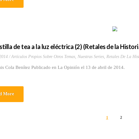
stilla de tea a la luz eléctrica (2) (Retales de la Histor
 2014
Artículos Propios Sobre Otros Temas
,
Nuestras Series
,
Retales De La His
is Cola Benítez Publicado en La Opinión el 13 de abril de 2014.
d More
1
2