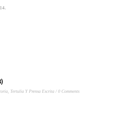
2014.
8)
toria
,
Tertulia Y Prensa Escrita
0 Comments