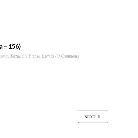
ia – 156)
toria
,
Tertulia Y Prensa Escrita
0 Comments
NEXT