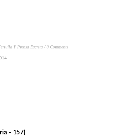
Tertulia Y Prensa Escrita
0 Comments
2014
oria – 157)