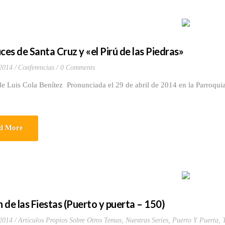
ces de Santa Cruz y «el Pirú de las Piedras»
 2014
Conferencias
0 Comments
e Luis Cola Benítez Pronunciada el 29 de abril de 2014 en la Parroqui
d More
 de las Fiestas (Puerto y puerta – 150)
 2014
Artículos Propios Sobre Otros Temas
,
Nuestras Series
,
Puerto Y Puerta
,