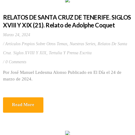
RELATOS DE SANTA CRUZ DE TENERIFE. SIGLOS
XVIII Y XIX (21). Relato de Adolphe Coquet
Marzo 24, 2024
Artículos Propios Sobre Otros Temas
,
Nuestras Series
,
Relatos De Santa
Cruz. Siglos XVIII Y XIX
,
Tertulia Y Prensa Escrita
0 Comments
Por José Manuel Ledesma Alonso Publicado en El Día el 24 de
marzo de 2024.
Read More