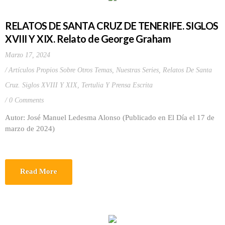
RELATOS DE SANTA CRUZ DE TENERIFE. SIGLOS
XVIII Y XIX. Relato de George Graham
Marzo 17, 2024
Artículos Propios Sobre Otros Temas
,
Nuestras Series
,
Relatos De Santa
Cruz. Siglos XVIII Y XIX
,
Tertulia Y Prensa Escrita
0 Comments
Autor: José Manuel Ledesma Alonso (Publicado en El Día el 17 de
marzo de 2024)
Read More