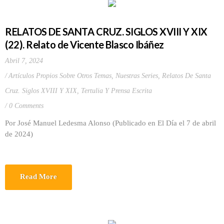
RELATOS DE SANTA CRUZ. SIGLOS XVIII Y XIX
(22). Relato de Vicente Blasco Ibáñez
Abril 7, 2024
Artículos Propios Sobre Otros Temas
,
Nuestras Series
,
Relatos De Santa
Cruz. Siglos XVIII Y XIX
,
Tertulia Y Prensa Escrita
0 Comments
Por José Manuel Ledesma Alonso (Publicado en El Día el 7 de abril
de 2024)
Read More