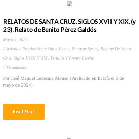
RELATOS DE SANTA CRUZ. SIGLOS XVIII Y XIX. (y
23). Relato de Benito Pérez Galdós
Mayo 5, 2024
Artículos Propios Sobre Otros Temas
,
Nuestras Series
,
Relatos De Santa
Cruz. Siglos XVIII Y XIX
,
Tertulia Y Prensa Escrita
0 Comments
Por José Manuel Ledesma Alonso (Publicado en El Día el 5 de
mayo de 2024)
Read More