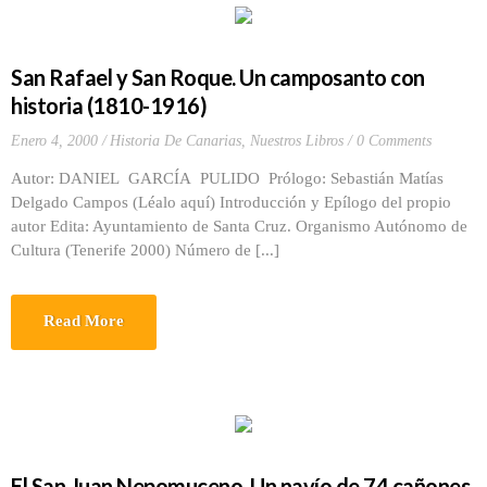
San Rafael y San Roque. Un camposanto con
historia (1810-1916)
Enero 4, 2000
Historia De Canarias
,
Nuestros Libros
0 Comments
Autor: DANIEL GARCÍA PULIDO Prólogo: Sebastián Matías
Delgado Campos (Léalo aquí) Introducción y Epílogo del propio
autor Edita: Ayuntamiento de Santa Cruz. Organismo Autónomo de
Cultura (Tenerife 2000) Número de [...]
Read More
El San Juan Nepomuceno. Un navío de 74 cañones.