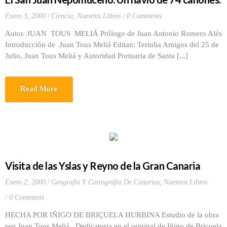
Enero 3, 2000
Ciencia
,
Nuestros Libros
0 Comments
Autor. JUAN TOUS MELIÁ Prólogo de Juan Antonio Romero Alés
Introducción de Juan Tous Meliá Editan: Tertulia Amigos del 25 de
Julio, Juan Tous Meliá y Autoridad Portuaria de Santa [...]
Read More
Visita de las Yslas y Reyno de la Gran Canaria
Enero 2, 2000
Geografía Y Cartografía De Canarias
,
Nuestros Libros
0 Comments
HECHA POR IÑIGO DE BRIÇUELA HURBINA Estudio de la obra
por Juan Tous Meliá Dedicatoria en el original de Iñigo de Briçuela