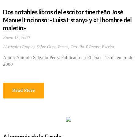
Dos notables libros del escritor tinerfeño José
Manuel Encinoso: «Luisa Estany» y «El hombre del
maletín»
Enero 15, 2000
Artículos Propios Sobre Otros Temas
,
Tertulia Y Prensa Escrita
Autor: Antonio Salgado Pérez Publicado en El Día el 15 de enero de
2000
Read More
Al compás de la Farola