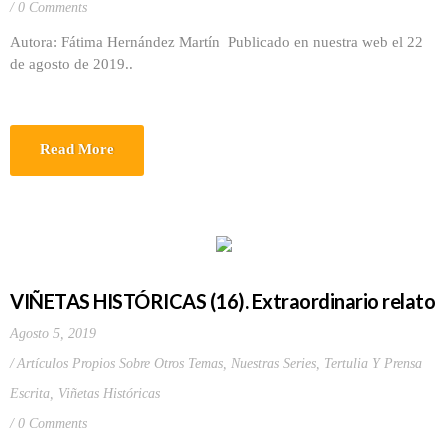
0 Comments
Autora: Fátima Hernández Martín Publicado en nuestra web el 22
de agosto de 2019..
Read More
VIÑETAS HISTÓRICAS (16). Extraordinario relato
Agosto 5, 2019
Artículos Propios Sobre Otros Temas
,
Nuestras Series
,
Tertulia Y Prensa
Escrita
,
Viñetas Históricas
0 Comments