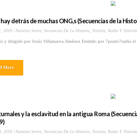
 hay detrás de muchas ONG,s (Secuencias de la Histo
1, 2018
Nuestras Series
,
Secuencias De La Historia
,
Tertulia, Radio Y Televisi
o y dirigido por Jesús Villanueva Jiménez Emitido por 7punto7radio el
d More
turnales y la esclavitud en la antigua Roma (Secuenci
9)
4, 2018
Nuestras Series
,
Secuencias De La Historia
,
Tertulia, Radio Y Televisi