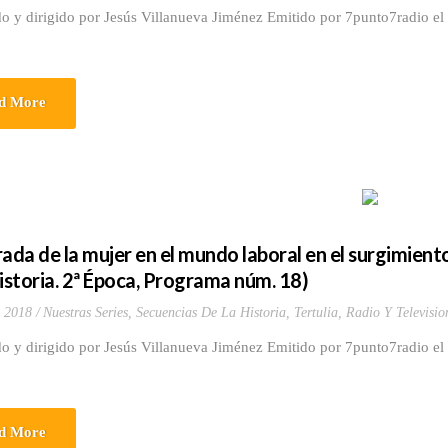
o y dirigido por Jesús Villanueva Jiménez Emitido por 7punto7radio el
d More
rada de la mujer en el mundo laboral en el surgimient
Historia. 2ª Época, Programa núm. 18)
, 2018
Nuestras Series
,
Secuencias De La Historia
,
Tertulia, Radio Y Televisio
o y dirigido por Jesús Villanueva Jiménez Emitido por 7punto7radio el
d More