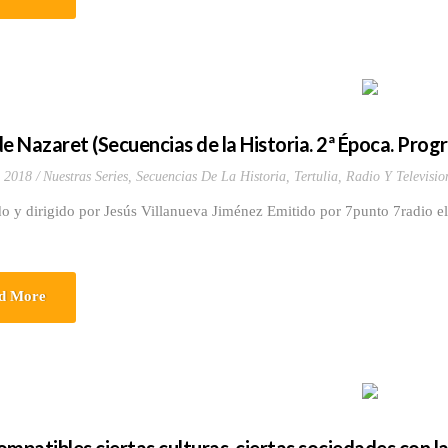
de Nazaret (Secuencias de la Historia. 2ª Época. Pro
 2018
Nuestras Series
,
Secuencias De La Historia
,
Tertulia, Radio Y Televisio
o y dirigido por Jesús Villanueva Jiménez Emitido por 7punto 7radio 
d More