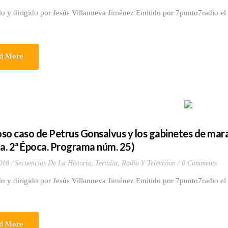
o y dirigido por Jesús Villanueva Jiménez Emitido por 7punto7radio el 
d More
ioso caso de Petrus Gonsalvus y los gabinetes de mara
ia. 2ª Época. Programa núm. 25)
018
Secuencias De La Historia
,
Tertulia, Radio Y Television
0 Comments
o y dirigido por Jesús Villanueva Jiménez Emitido por 7punto7radio el 
d More