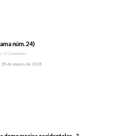
grama núm. 24)
n
0 Comments
el 28 de marzo de 2018