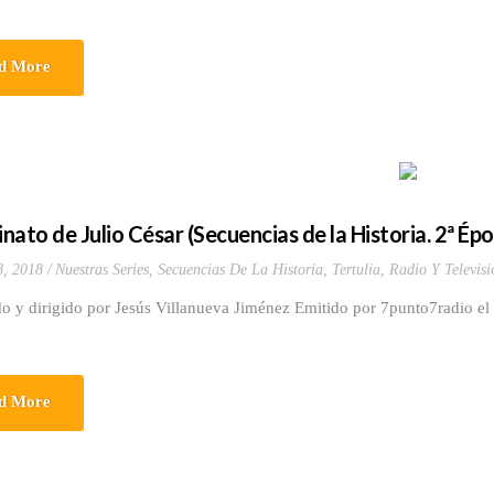
d More
sinato de Julio César (Secuencias de la Historia. 2ª É
8, 2018
Nuestras Series
,
Secuencias De La Historia
,
Tertulia, Radio Y Televisi
o y dirigido por Jesús Villanueva Jiménez Emitido por 7punto7radio el
d More