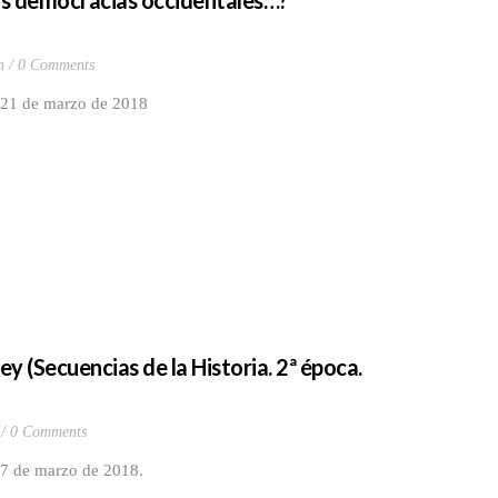
las democracias occidentales…?
n
0 Comments
l 21 de marzo de 2018
ey (Secuencias de la Historia. 2ª época.
0 Comments
 7 de marzo de 2018.