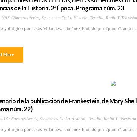
ompatibles ciertas culturas, ciertas sociedades con 
ncias de la Historia. 2ª Época. Programa núm. 23
 2018
Nuestras Series
,
Secuencias De La Historia
,
Tertulia, Radio Y Televisio
do y dirigido por Jesús Villanueva Jiménez Emitido por 7punto7radio e
d More
nario de la publicación de Frankestein, de Mary Shell
ma núm. 22)
2018
Nuestras Series
,
Secuencias De La Historia
,
Tertulia, Radio Y Television
o y dirigido por Jesús Villanueva Jiménez Emitido por 7punto7radio el