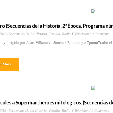
tro (Secuencias de la Historia. 2ª Época. Programa nú
 2018
Secuencias De La Historia
,
Tertulia, Radio Y Television
0 Comments
o y dirigido por Jesús Villanueva Jiménez Emitido por 7punto7radio el 
d More
cules a Superman, héroes mitológicos. (Secuencias de
 2018
Secuencias De La Historia
,
Tertulia, Radio Y Television
0 Comments