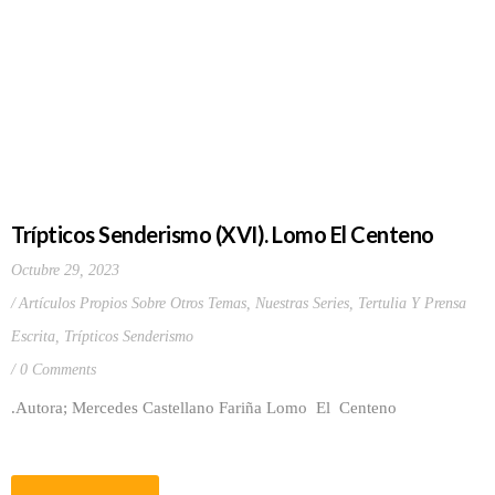
Trípticos Senderismo (XVI). Lomo El Centeno
Octubre 29, 2023
Artículos Propios Sobre Otros Temas
,
Nuestras Series
,
Tertulia Y Prensa
Escrita
,
Trípticos Senderismo
0 Comments
.Autora; Mercedes Castellano Fariña Lomo El Centeno