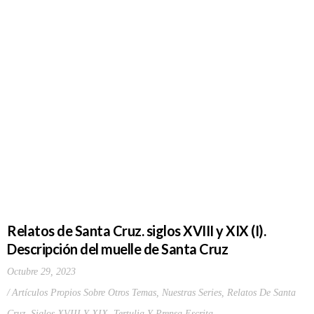
Relatos de Santa Cruz. siglos XVIII y XIX (I).
Descripción del muelle de Santa Cruz
Octubre 29, 2023
Artículos Propios Sobre Otros Temas
,
Nuestras Series
,
Relatos De Santa
Cruz. Siglos XVIII Y XIX
,
Tertulia Y Prensa Escrita