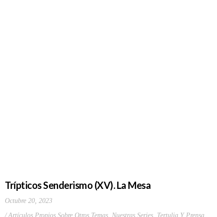
Trípticos Senderismo (XV). La Mesa
Octubre 20, 2023
Artículos Propios Sobre Otros Temas
,
Nuestras Series
,
Tertulia Y Prensa