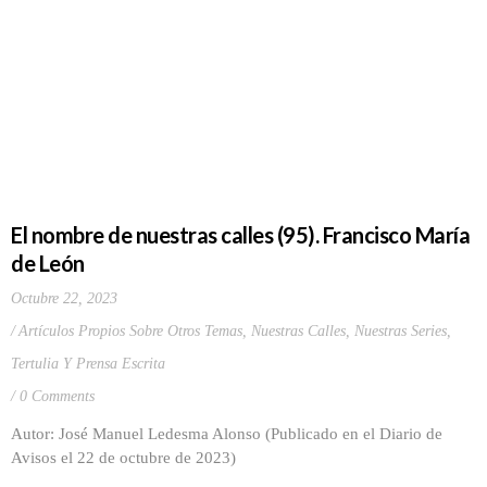
El nombre de nuestras calles (95). Francisco María
de León
Octubre 22, 2023
Artículos Propios Sobre Otros Temas
,
Nuestras Calles
,
Nuestras Series
,
Tertulia Y Prensa Escrita
0 Comments
Autor: José Manuel Ledesma Alonso (Publicado en el Diario de
Avisos el 22 de octubre de 2023)