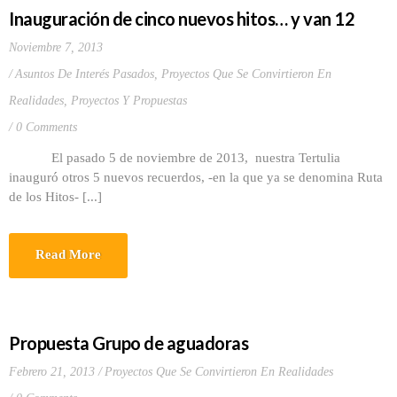
Inauguración de cinco nuevos hitos… y van 12
Noviembre 7, 2013
Asuntos De Interés Pasados
,
Proyectos Que Se Convirtieron En
Realidades
,
Proyectos Y Propuestas
0 Comments
El pasado 5 de noviembre de 2013, nuestra Tertulia
inauguró otros 5 nuevos recuerdos, -en la que ya se denomina Ruta
de los Hitos- [...]
Read More
Propuesta Grupo de aguadoras
Febrero 21, 2013
Proyectos Que Se Convirtieron En Realidades