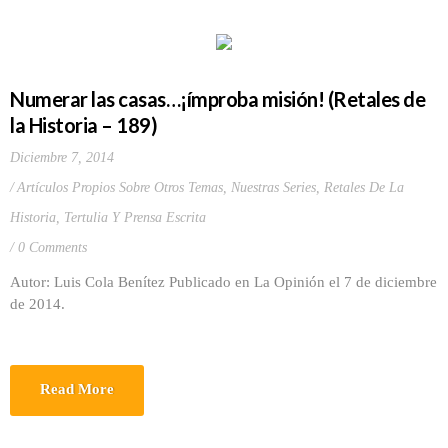
Numerar las casas…¡ímproba misión! (Retales de
la Historia – 189)
Diciembre 7, 2014
Artículos Propios Sobre Otros Temas
,
Nuestras Series
,
Retales De La
Historia
,
Tertulia Y Prensa Escrita
0 Comments
Autor: Luis Cola Benítez Publicado en La Opinión el 7 de diciembre
de 2014.
Read More