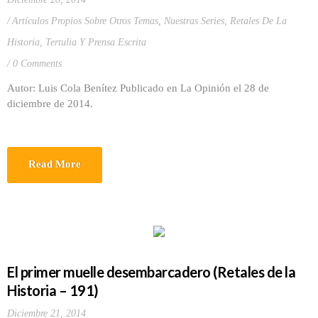
Artículos Propios Sobre Otros Temas
,
Nuestras Series
,
Retales De La
Historia
,
Tertulia Y Prensa Escrita
0 Comments
Autor: Luis Cola Benítez Publicado en La Opinión el 28 de
diciembre de 2014.
Read More
El primer muelle desembarcadero (Retales de la
Historia – 191)
Diciembre 21, 2014