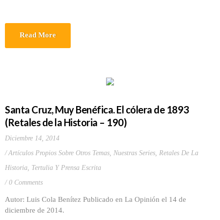
Read More
Santa Cruz, Muy Benéfica. El cólera de 1893
(Retales de la Historia – 190)
Diciembre 14, 2014
Artículos Propios Sobre Otros Temas
,
Nuestras Series
,
Retales De La
Historia
,
Tertulia Y Prensa Escrita
0 Comments
Autor: Luis Cola Benítez Publicado en La Opinión el 14 de
diciembre de 2014.