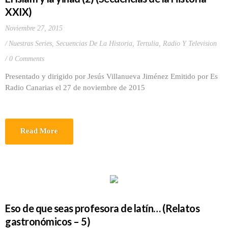
XXIX)
Noviembre 27, 2015
Nuestras Series
,
Secuencias De La Historia
,
Tertulia, Radio Y Television
0 Comments
Presentado y dirigido por Jesús Villanueva Jiménez Emitido por Es
Radio Canarias el 27 de noviembre de 2015
Read More
Eso de que seas profesora de latín… (Relatos
gastronómicos – 5)