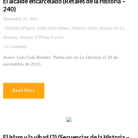
El alcalde encarcelado (Retales de la Historia –
240)
Noviembre 29, 2015
Artículos Propios Sobre Otros Temas
,
Nuestras Series
,
Retales De La
Historia
,
Tertulia Y Prensa Escrita
0 Comments
Autor: Luis Cola Benítez Publicado en La Opinión el 29 de
noviembre de 2015.
Read More
El Islam y la yihad (2) (Secuencias de la Historia –