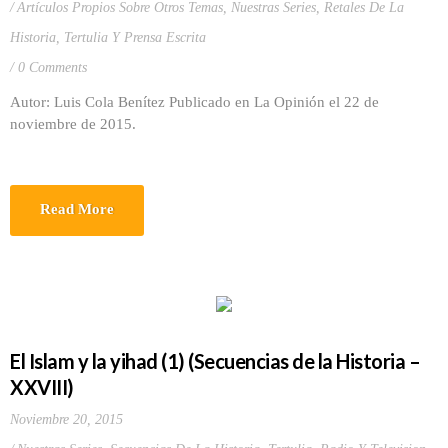
Artículos Propios Sobre Otros Temas
,
Nuestras Series
,
Retales De La
Historia
,
Tertulia Y Prensa Escrita
0 Comments
Autor: Luis Cola Benítez Publicado en La Opinión el 22 de
noviembre de 2015.
Read More
El Islam y la yihad (1) (Secuencias de la Historia –
XXVIII)
Noviembre 20, 2015