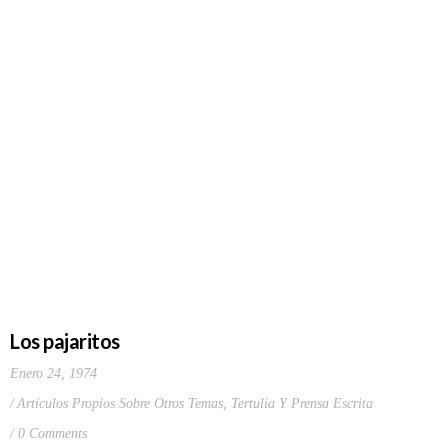
Los pajaritos
Enero 24, 1974
Artículos Propios Sobre Otros Temas
,
Tertulia Y Prensa Escrita
0 Comments