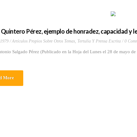
. Quintero Pérez, ejemplo de honradez, capacidad y l
 1979
Artículos Propios Sobre Otros Temas
,
Tertulia Y Prensa Escrita
0 Comm
ntonio Salgado Pérez (Publicado en la Hoja del Lunes el 28 de mayo de
d More