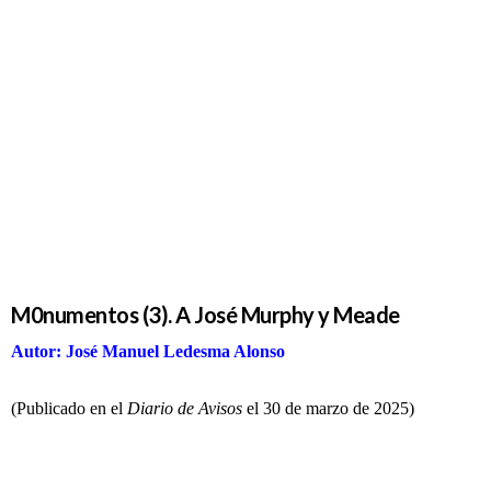
M0numentos
(3). A José
Murphy y
Meade
M0numentos (3). A José Murphy y Meade
Autor: José Manuel Ledesma Alonso
(Publicado en el
Diario de Avisos
el 30 de marzo de 2025)