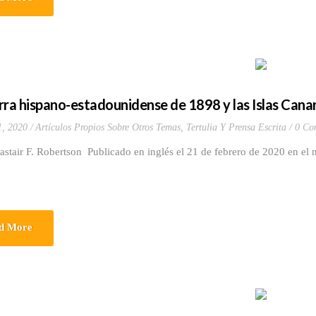
rra hispano-estadounidense de 1898 y las Islas Canar
1, 2020
Artículos Propios Sobre Otros Temas
,
Tertulia Y Prensa Escrita
0 Co
astair F. Robertson Publicado en inglés el 21 de febrero de 2020 en e
d More