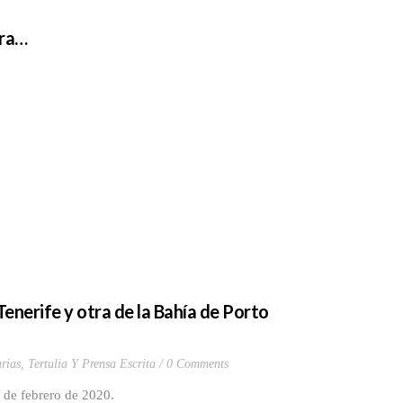
era…
Tenerife y otra de la Bahía de Porto
rias
,
Tertulia Y Prensa Escrita
0 Comments
2 de febrero de 2020.