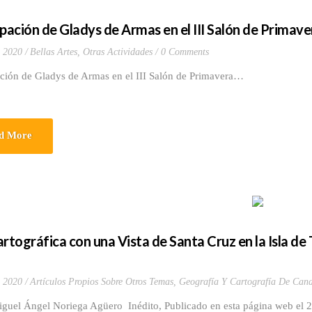
ipación de Gladys de Armas en el III Salón de Primav
, 2020
Bellas Artes
,
Otras Actividades
0 Comments
ación de Gladys de Armas en el III Salón de Primavera…
d More
artográfica con una Vista de Santa Cruz en la Isla de 
, 2020
Artículos Propios Sobre Otros Temas
,
Geografía Y Cartografía De Cana
iguel Ángel Noriega Agüero Inédito, Publicado en esta página web el 