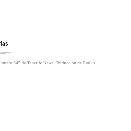
ias
mments
l número 645 de Tenerife News. Traducción de Emilio