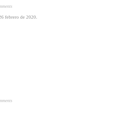
mments
 26 febrero de 2020.
mments