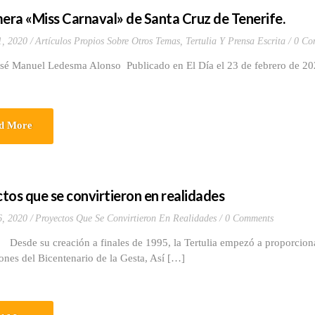
mera «Miss Carnaval» de Santa Cruz de Tenerife.
1, 2020
Artículos Propios Sobre Otros Temas
,
Tertulia Y Prensa Escrita
0 Co
osé Manuel Ledesma Alonso Publicado en El Día el 23 de febrero de 2
d More
tos que se convirtieron en realidades
6, 2020
Proyectos Que Se Convirtieron En Realidades
0 Comments
 creación a finales de 1995, la Tertulia empezó a proporcionar i
ones del Bicentenario de la Gesta, Así […]