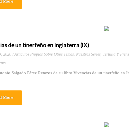
d More
ias de un tinerfeño en Inglaterra (IX)
0, 2020
Artículos Propios Sobre Otros Temas
,
Nuestras Series
,
Tertulia Y Prens
nts
tonio Salgado Pérez Retazos de su libro Vivencias de un tinerfeño en 
d More