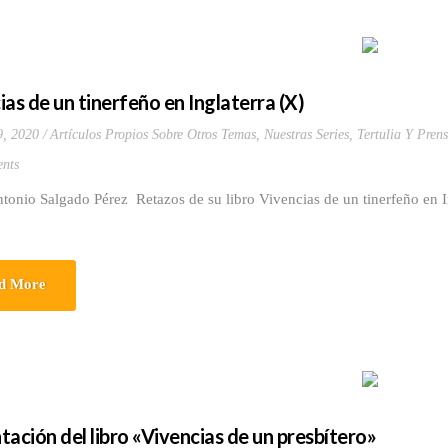
ias de un tinerfeño en Inglaterra (X)
9, 2020
Artículos Propios Sobre Otros Temas
,
Nuestras Series
,
Tertulia Y Prens
nts
ntonio Salgado Pérez Retazos de su libro Vivencias de un tinerfeño en
d More
tación del libro «Vivencias de un presbítero»