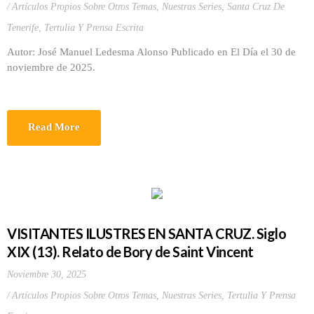
Artículos Propios Sobre Otros Temas
,
Nuestras Series
,
Santa Cruz De
Tenerife
,
Tertulia Y Prensa Escrita
Autor: José Manuel Ledesma Alonso Publicado en El Día el 30 de
noviembre de 2025.
Read More
VISITANTES ILUSTRES EN SANTA CRUZ. Siglo
XIX (13). Relato de Bory de Saint Vincent
Noviembre 30, 2025
Artículos Propios Sobre Otros Temas
,
Nuestras Series
,
Tertulia Y Prensa