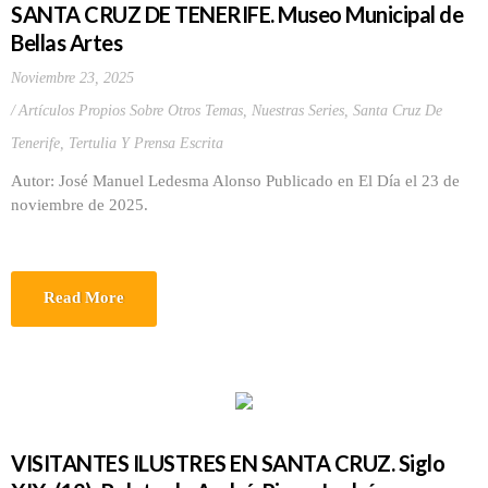
SANTA CRUZ DE TENERIFE. Museo Municipal de
Bellas Artes
Noviembre 23, 2025
Artículos Propios Sobre Otros Temas
,
Nuestras Series
,
Santa Cruz De
Tenerife
,
Tertulia Y Prensa Escrita
Autor: José Manuel Ledesma Alonso Publicado en El Día el 23 de
noviembre de 2025.
Read More
VISITANTES ILUSTRES EN SANTA CRUZ. Siglo