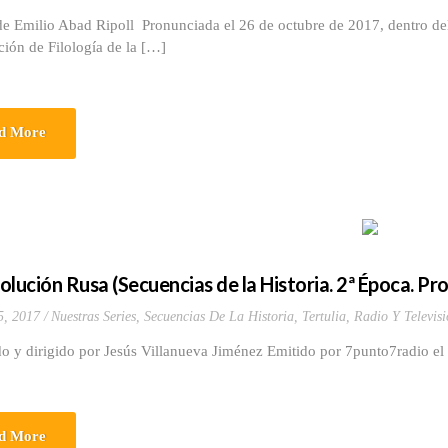
e Emilio Abad Ripoll Pronunciada el 26 de octubre de 2017, dentro del C
ción de Filología de la […]
d More
olución Rusa (Secuencias de la Historia. 2ª Época. P
5, 2017
Nuestras Series
,
Secuencias De La Historia
,
Tertulia, Radio Y Televis
o y dirigido por Jesús Villanueva Jiménez Emitido por 7punto7radio el
d More