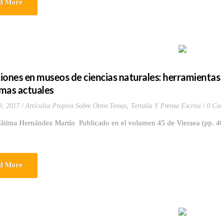
d More
iones en museos de ciencias naturales: herramientas 
mas actuales
9, 2017
Artículos Propios Sobre Otros Temas
,
Tertulia Y Prensa Escrita
0 Co
Fátima Hernández Martín Publicado en el volumen 45 de Vieraea (pp. 4
d More