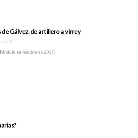
de Gálvez, de artillero a virrey
mments
 Péndulo en octubre de 2017.
narias?