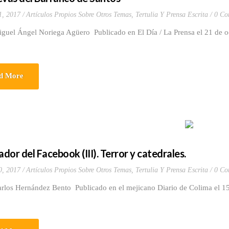
1, 2017
Artículos Propios Sobre Otros Temas
,
Tertulia Y Prensa Escrita
0 Co
iguel Ángel Noriega Agüero Publicado en El Día / La Prensa el 21 de 
d More
ador del Facebook (III). Terror y catedrales.
0, 2017
Artículos Propios Sobre Otros Temas
,
Tertulia Y Prensa Escrita
0 Co
arlos Hernández Bento Publicado en el mejicano Diario de Colima el 1