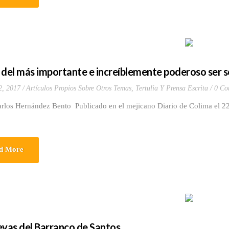
 del más importante e increíblemente poderoso ser sob
2, 2017
Artículos Propios Sobre Otros Temas
,
Tertulia Y Prensa Escrita
0 Co
arlos Hernández Bento Publicado en el mejicano Diario de Colima el 2
d More
evas del Barranco de Santos