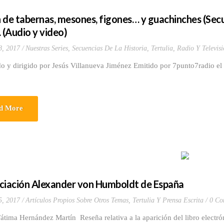
 de tabernas, mesones, figones… y guachinches (Secu
. (Audio y video)
8, 2017
Nuestras Series
,
Secuencias De La Historia
,
Tertulia, Radio Y Televis
o y dirigido por Jesús Villanueva Jiménez Emitido por 7punto7radio el
d More
ciación Alexander von Humboldt de España
5, 2017
Artículos Propios Sobre Otros Temas
,
Tertulia Y Prensa Escrita
0 Co
átima Hernández Martín Reseña relativa a la aparición del libro elect