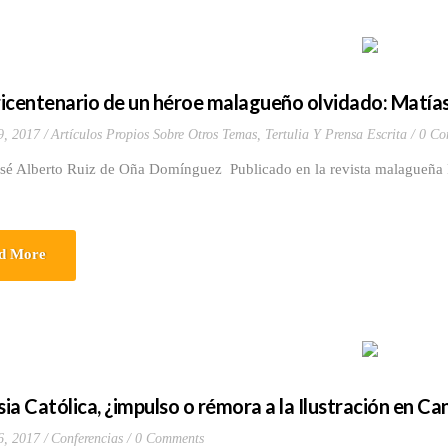
tricentenario de un héroe malagueño olvidado: Matías 
9, 2017
Artículos Propios Sobre Otros Temas
,
Tertulia Y Prensa Escrita
0 Co
osé Alberto Ruiz de Oña Domínguez Publicado en la revista malagueña
d More
sia Católica, ¿impulso o rémora a la Ilustración en Ca
6, 2017
Conferencias
0 Comments