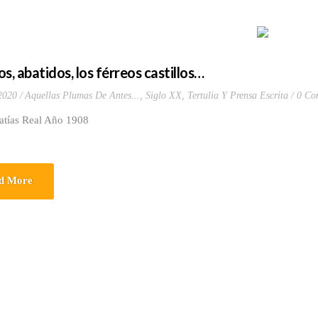
s, abatidos, los férreos castillos…
 2020
Aquellas Plumas De Antes...
,
Siglo XX
,
Tertulia Y Prensa Escrita
0 Co
atías Real Año 1908
d More