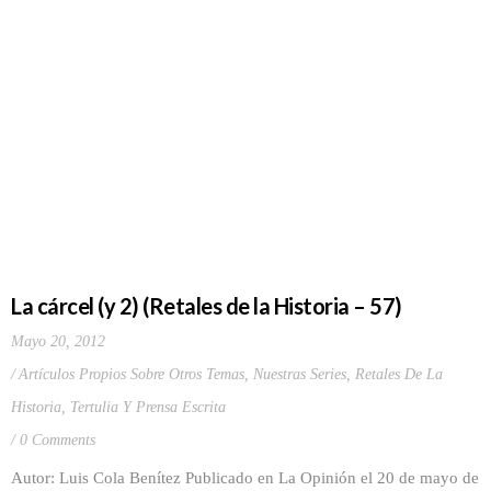
La cárcel (y 2) (Retales de la Historia – 57)
Mayo 20, 2012
Artículos Propios Sobre Otros Temas
,
Nuestras Series
,
Retales De La
Historia
,
Tertulia Y Prensa Escrita
0 Comments
Autor: Luis Cola Benítez Publicado en La Opinión el 20 de mayo de