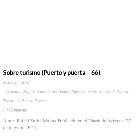
Sobre turismo (Puerto y puerta – 66)
Mayo 27, 2012
Artículos Propios Sobre Otros Temas
,
Nuestras Series
,
Puerto Y Puerta
,
Tertulia Y Prensa Escrita
0 Comments
Autor: Rafael Zurita Molina Publicado en el Diario de Avisos el 27
de mayo de 2012.