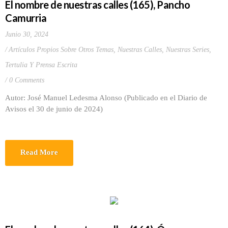
El nombre de nuestras calles (165), Pancho
Camurria
Junio 30, 2024
Artículos Propios Sobre Otros Temas
,
Nuestras Calles
,
Nuestras Series
,
Tertulia Y Prensa Escrita
0 Comments
Autor: José Manuel Ledesma Alonso (Publicado en el Diario de
Avisos el 30 de junio de 2024)
Read More