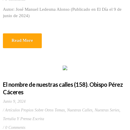
Autor: José Manuel Ledesma Alonso (Publicado en El Día el 9 de
junio de 2024)
Read More
El nombre de nuestras calles (158). Obispo Pérez
Cáceres
Junio 9, 2024
Artículos Propios Sobre Otros Temas
,
Nuestras Calles
,
Nuestras Series
,
Tertulia Y Prensa Escrita
0 Comments