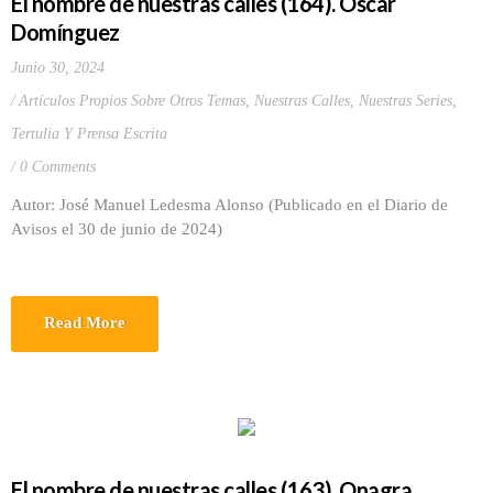
El nombre de nuestras calles (164). Óscar
Domínguez
Junio 30, 2024
Artículos Propios Sobre Otros Temas
,
Nuestras Calles
,
Nuestras Series
,
Tertulia Y Prensa Escrita
0 Comments
Autor: José Manuel Ledesma Alonso (Publicado en el Diario de
Avisos el 30 de junio de 2024)
Read More
El nombre de nuestras calles (163). Onagra