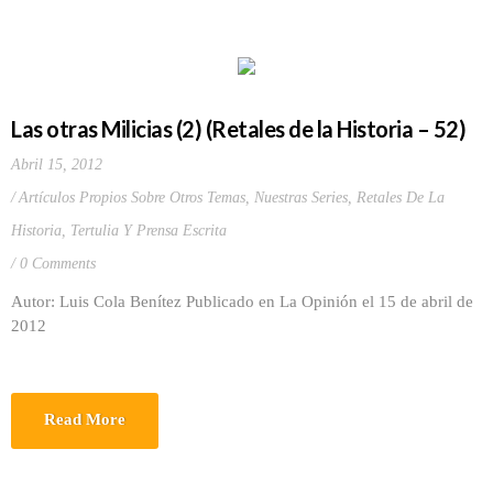
Las otras Milicias (2) (Retales de la Historia – 52)
Abril 15, 2012
Artículos Propios Sobre Otros Temas
,
Nuestras Series
,
Retales De La
Historia
,
Tertulia Y Prensa Escrita
0 Comments
Autor: Luis Cola Benítez Publicado en La Opinión el 15 de abril de
2012
Read More