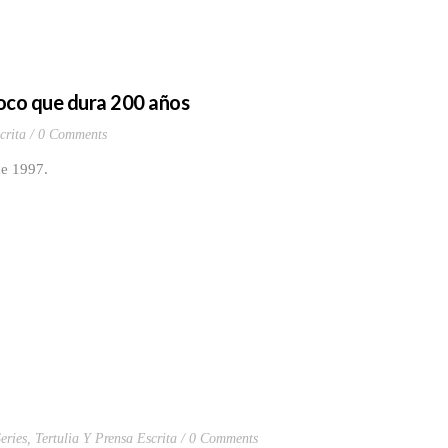
voco que dura 200 años
crita
0 Comments
de 1997.
eries
,
Tertulia Y Prensa Escrita
0 Comments