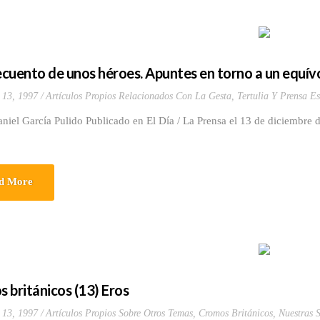
recuento de unos héroes. Apuntes en torno a un equí
 13, 1997
Artículos Propios Relacionados Con La Gesta
,
Tertulia Y Prensa Es
niel García Pulido Publicado en El Día / La Prensa el 13 de diciembre 
d More
 británicos (13) Eros
 13, 1997
Artículos Propios Sobre Otros Temas
,
Cromos Británicos
,
Nuestras S