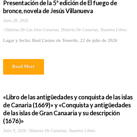
Presentación de la 5ª edición de El fuego de
bronce, novela de Jesús Villanueva
Julio 28, 2026
Defensa De Las Islas Canarias
,
Historia De Canarias
,
Nuestros Libros
Lugar y fecha: Real Casino de Tenerife, 22 de julio de 2026
Read More
«Libro de las antigüedades y conquista de las islas
de Canaria (1669)» y «Conquista y antigüedades
de las islas de Gran Canaaria y su descripción
(1676)»
Julio 9, 2026
Historia De Canarias
,
Nuestros Libros