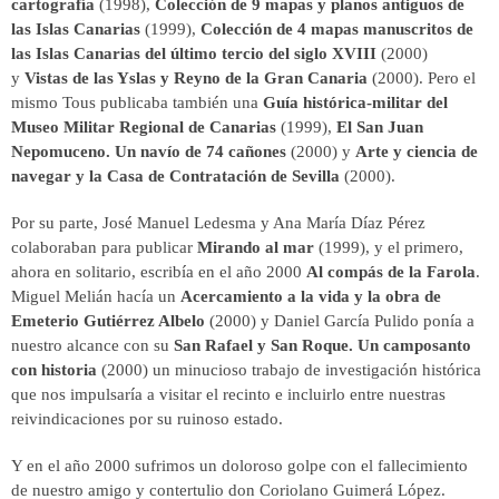
cartografía
(1998),
Colección de 9 mapas y planos antiguos de
las Islas Canarias
(1999),
Colección de 4 mapas manuscritos de
las Islas Canarias del último tercio del siglo XVIII
(2000)
y
Vistas de las Yslas y Reyno de la Gran Canaria
(2000). Pero el
mismo Tous publicaba también una
Guía histórica-militar del
Museo Militar Regional de Canarias
(1999),
El San Juan
Nepomuceno. Un navío de 74 cañones
(2000) y
Arte y ciencia de
navegar y la Casa de Contratación de Sevilla
(2000).
Por su parte, José Manuel Ledesma y Ana María Díaz Pérez
colaboraban para publicar
Mirando al mar
(1999), y el primero,
ahora en solitario, escribía en el año 2000
Al compás de la Farola
.
Miguel Melián hacía un
Acercamiento a la vida y la obra de
Emeterio Gutiérrez Albelo
(2000) y Daniel García Pulido ponía a
nuestro alcance con su
San Rafael y San Roque. Un camposanto
con historia
(2000) un minucioso trabajo de investigación histórica
que nos impulsaría a visitar el recinto e incluirlo entre nuestras
reivindicaciones por su ruinoso estado.
Y en el año 2000 sufrimos un doloroso golpe con el fallecimiento
de nuestro amigo y contertulio don Coriolano Guimerá López.