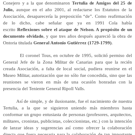
Conejero y a la que denominaron
Tertulia de Amigos del 25 de
Julio,
aunque en el año 2001, al redactarse los Estatutos de la
Asociación, desaparecería la preposición “de”. Como reafirmación
de lo dicho, cabe señalar que ya en 1991 Cola había
escrito
Reflexiones sobre el ataque de Nelson. A propósito de un
documento olvidado
, y que tres años después apareció la obra de
Ontoria titulada
General Antonio Gutiérrez (1729-1799)
.
El coronel Tous, en octubre de 1995, solicitó permiso del
General Jefe de la Zona Militar de Canarias para que la recién
creada Asociación, a falta de local social, pudiera reunirse en el
Museo Militar, autorización que no sólo fue concedida, sino que las
reuniones se vieron en más de una ocasión honradas con la
presencia del Teniente General Ripoll Valls.
Así de simple, y de ilusionante, fue el nacimiento de nuestra
Tertulia, a la que se siguieron uniendo más miembros hasta
conformar un grupo entusiasta de personas (profesores, arquitectos,
militares, cronistas, publicistas, coleccionistas, etc.) con la intención
de lanzar ideas y sugerencias así como ofrecer la colaboración
directa que fuera necesaria para la colaboración de tan importante