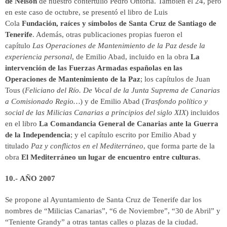
de Nelson
de nuestro contertulio Pedro Ontoria. También el 24, pero
en este caso de octubre, se presentó el libro de Luis
Cola
Fundación, raíces y símbolos de Santa Cruz de Santiago de
Tenerife
. Además, otras publicaciones propias fueron el
capítulo
Las Operaciones de Mantenimiento de la Paz desde la
experiencia personal
, de Emilio Abad, incluido en la obra
La
intervención de las Fuerzas Armadas españolas en las
Operaciones de Mantenimiento de la Paz
; los capítulos de Juan
Tous (
Feliciano del Río. De Vocal de la Junta Suprema de Canarias
a Comisionado Regio…
) y de Emilio Abad (
Trasfondo político y
social de las Milicias Canarias a principios del siglo XIX
) incluidos
en el libro
La Comandancia General de Canarias ante la Guerra
de la Independencia
; y el capítulo escrito por Emilio Abad y
titulado
Paz y conflictos en el Mediterráneo
, que forma parte de la
obra
El Mediterráneo un lugar de encuentro entre culturas
.
10.- AÑO 2007
Se propone al Ayuntamiento de Santa Cruz de Tenerife dar los
nombres de “Milicias Canarias”, “6 de Noviembre”, “30 de Abril” y
“Teniente Grandy” a otras tantas calles o plazas de la ciudad.