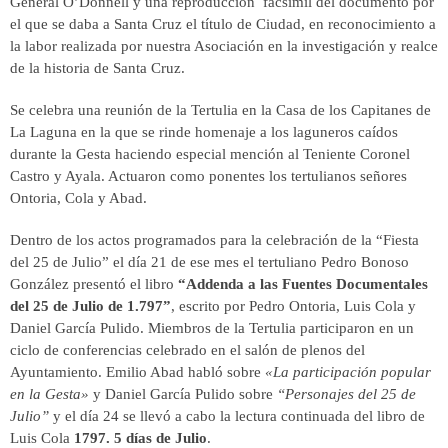
General O’Donnell y una reproducción facsímil del documento por
el que se daba a Santa Cruz el título de Ciudad, en reconocimiento a
la labor realizada por nuestra Asociación en la investigación y realce
de la historia de Santa Cruz.
Se celebra una reunión de la Tertulia en la Casa de los Capitanes de
La Laguna en la que se rinde homenaje a los laguneros caídos
durante la Gesta haciendo especial mención al Teniente Coronel
Castro y Ayala. Actuaron como ponentes los tertulianos señores
Ontoria, Cola y Abad.
Dentro de los actos programados para la celebración de la “Fiesta
del 25 de Julio” el día 21 de ese mes el tertuliano Pedro Bonoso
González presentó el libro
“Addenda a las Fuentes Documentales
del 25 de Julio de 1.797”
, escrito por Pedro Ontoria, Luis Cola y
Daniel García Pulido. Miembros de la Tertulia participaron en un
ciclo de conferencias celebrado en el salón de plenos del
Ayuntamiento. Emilio Abad habló sobre
«La participación popular
en la Gesta»
y Daniel García Pulido sobre
“Personajes del 25 de
Julio”
y el día 24 se llevó a cabo la lectura continuada del libro de
Luis Cola
1797. 5 días de Julio
.