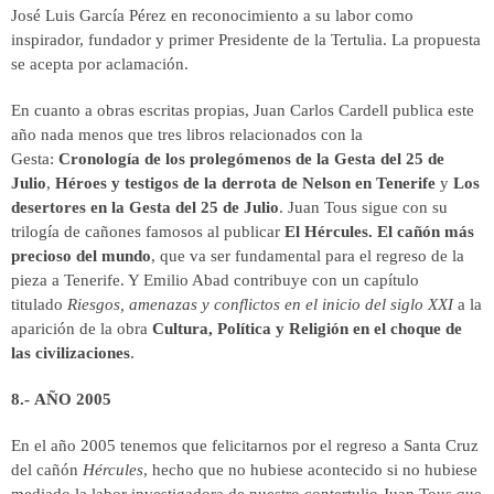
José Luis García Pérez en reconocimiento a su labor como
inspirador, fundador y primer Presidente de la Tertulia. La propuesta
se acepta por aclamación.
En cuanto a obras escritas propias, Juan Carlos Cardell publica este
año nada menos que tres libros relacionados con la
Gesta:
Cronología de los prolegómenos de la Gesta del 25 de
Julio
,
Héroes y testigos de la derrota de Nelson en Tenerife
y
Los
desertores en la Gesta del 25 de Julio
. Juan Tous sigue con su
trilogía de cañones famosos al publicar
El Hércules. El cañón más
precioso del mundo
, que va ser fundamental para el regreso de la
pieza a Tenerife. Y Emilio Abad contribuye con un capítulo
titulado
Riesgos, amenazas y conflictos en el inicio del siglo XXI
a la
aparición de la obra
Cultura, Política y Religión en el choque de
las civilizaciones
.
8.- AÑO 2005
En el año 2005 tenemos que felicitarnos por el regreso a Santa Cruz
del cañón
Hércules
, hecho que no hubiese acontecido si no hubiese
mediado la labor investigadora de nuestro contertulio Juan Tous que