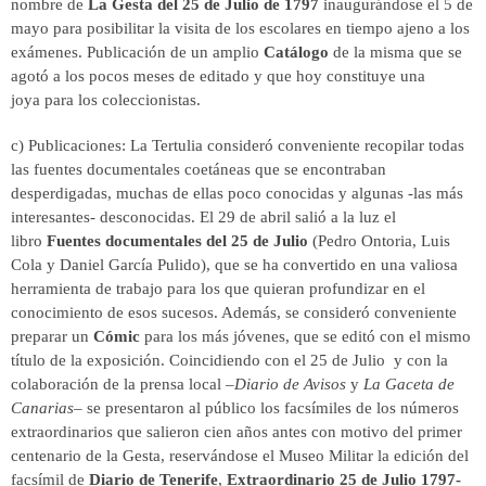
nombre de
La Gesta del 25 de Julio de 1797
inaugurándose el 5 de
mayo para posibilitar la visita de los escolares en tiempo ajeno a los
exámenes. Publicación de un amplio
Catálogo
de la misma que se
agotó a los pocos meses de editado y que hoy constituye una
joya para los coleccionistas.
c) Publicaciones: La Tertulia consideró conveniente recopilar todas
las fuentes documentales coetáneas que se encontraban
desperdigadas, muchas de ellas poco conocidas y algunas -las más
interesantes- desconocidas. El 29 de abril salió a la luz el
libro
Fuentes documentales del 25 de Julio
(Pedro Ontoria, Luis
Cola y Daniel García Pulido), que se ha convertido en una valiosa
herramienta de trabajo para los que quieran profundizar en el
conocimiento de esos sucesos. Además, se consideró conveniente
preparar un
Cómic
para los más jóvenes, que se editó con el mismo
título de la exposición. Coincidiendo con el 25 de Julio y con la
colaboración de la prensa local –
Diario de Avisos
y
La Gaceta de
Canarias
– se presentaron al público los facsímiles de los números
extraordinarios que salieron cien años antes con motivo del primer
centenario de la Gesta, reservándose el Museo Militar la edición del
facsímil de
Diario de Tenerife
,
Extraordinario 25 de Julio 1797-