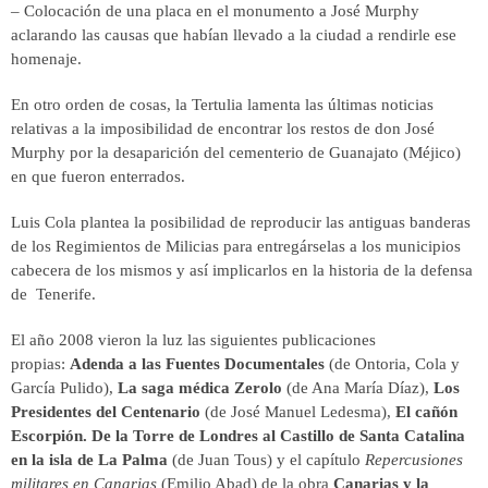
– Colocación de una placa en el monumento a José Murphy
aclarando las causas que habían llevado a la ciudad a rendirle ese
homenaje.
En otro orden de cosas, la Tertulia lamenta las últimas noticias
relativas a la imposibilidad de encontrar los restos de don José
Murphy por la desaparición del cementerio de Guanajato (Méjico)
en que fueron enterrados.
Luis Cola plantea la posibilidad de reproducir las antiguas banderas
de los Regimientos de Milicias para entregárselas a los municipios
cabecera de los mismos y así implicarlos en la historia de la defensa
de Tenerife.
El año 2008 vieron la luz las siguientes publicaciones
propias:
Adenda a las Fuentes Documentales
(de Ontoria, Cola y
García Pulido),
La saga médica Zerolo
(de Ana María Díaz),
Los
Presidentes del Centenario
(de José Manuel Ledesma),
El cañón
Escorpión. De la Torre de Londres al Castillo de Santa Catalina
en la isla de La Palma
(de Juan Tous) y el capítulo
Repercusiones
militares en Canarias
(Emilio Abad) de la obra
Canarias y la