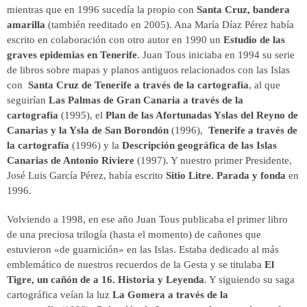
mientras que en 1996 sucedía la propio con
Santa Cruz, bandera
amarilla
(también reeditado en 2005). Ana María Díaz Pérez había
escrito en colaboración con otro autor en 1990 un
Estudio de las
graves epidemias en Tenerife
. Juan Tous iniciaba en 1994 su serie
de libros sobre mapas y planos antiguos relacionados con las Islas
con
Santa Cruz de Tenerife a través de la cartografía
, al que
seguirían
Las Palmas de Gran Canaria a través de la
cartografía
(1995), el
Plan de las Afortunadas Yslas del Reyno de
Canarias y la Ysla de San Borondón
(1996),
Tenerife a través de
la cartografía
(1996) y la
Descripción geográfica de las Islas
Canarias de Antonio Riviere
(1997). Y nuestro primer Presidente,
José Luis García Pérez, había escrito
Sitio Litre. Parada y fonda
en
1996.
Volviendo a 1998, en ese año Juan Tous publicaba el primer libro
de una preciosa trilogía (hasta el momento) de cañones que
estuvieron «de guarnición» en las Islas. Estaba dedicado al más
emblemático de nuestros recuerdos de la Gesta y se titulaba
El
Tigre, un cañón de a 16. Historia y Leyenda
. Y siguiendo su saga
cartográfica veían la luz
La Gomera a través de la