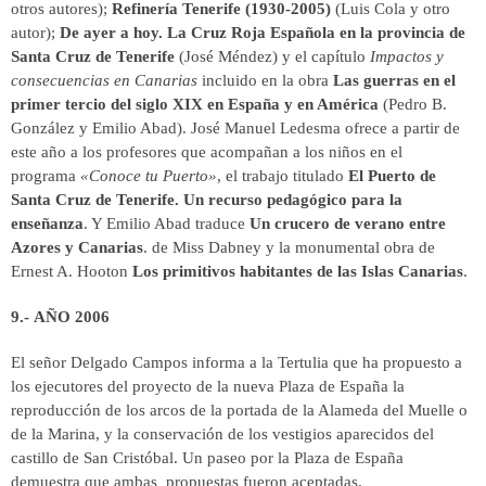
otros autores);
Refinería Tenerife (1930-2005)
(Luis Cola y otro
autor);
De ayer a hoy. La Cruz Roja Española en la provincia de
Santa Cruz de Tenerife
(José Méndez) y el capítulo
Impactos y
consecuencias en Canarias
incluido en la obra
Las guerras en el
primer tercio del siglo XIX en España y en América
(Pedro B.
González y Emilio Abad). José Manuel Ledesma ofrece a partir de
este año a los profesores que acompañan a los niños en el
programa
«Conoce tu Puerto»
, el trabajo titulado
El Puerto de
Santa Cruz de Tenerife. Un recurso pedagógico para la
enseñanza
. Y Emilio Abad traduce
Un crucero de verano entre
Azores y Canarias
. de Miss Dabney y la monumental obra de
Ernest A. Hooton
Los primitivos habitantes de las Islas Canarias
.
9.- AÑO 2006
El señor Delgado Campos informa a la Tertulia que ha propuesto a
los ejecutores del proyecto de la nueva Plaza de España la
reproducción de los arcos de la portada de la Alameda del Muelle o
de la Marina, y la conservación de los vestigios aparecidos del
castillo de San Cristóbal. Un paseo por la Plaza de España
demuestra que ambas propuestas fueron aceptadas.