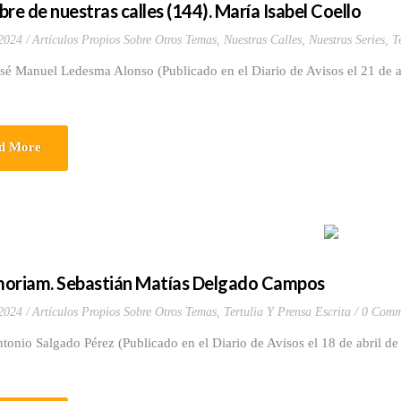
bre de nuestras calles (144). María Isabel Coello
 2024
Artículos Propios Sobre Otros Temas
,
Nuestras Calles
,
Nuestras Series
,
T
sé Manuel Ledesma Alonso (Publicado en el Diario de Avisos el 21 de a
d More
oriam. Sebastián Matías Delgado Campos
 2024
Artículos Propios Sobre Otros Temas
,
Tertulia Y Prensa Escrita
0 Comm
ntonio Salgado Pérez (Publicado en el Diario de Avisos el 18 de a