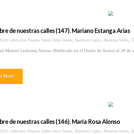
bre de nuestras calles (147). Mariano Estanga Arias
 2024
Artículos Propios Sobre Otros Temas
,
Nuestras Calles
,
Nuestras Series
,
T
sé Manuel Ledesma Alonso (Publicado en el Diario de Avisos el 28 de a
d More
bre de nuestras calles (146). María Rosa Alonso
 2024
Artículos Propios Sobre Otros Temas
,
Nuestras Calles
,
Nuestras Series
,
T