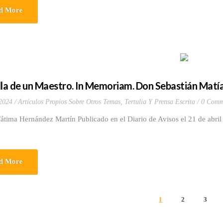
d More
lla de un Maestro. In Memoriam. Don Sebastián Mat
 2024
Artículos Propios Sobre Otros Temas
,
Tertulia Y Prensa Escrita
0 Comm
átima Hernández Martín Publicado en el Diario de Avisos el 21 de abri
d More
1
2
3