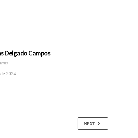
ías Delgado Campos
ents
l de 2024
NEXT