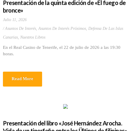
Presentación de la quinta edición de «El fuego de
bronce»
Julio 11, 2026
Asuntos De Interés
,
Asuntos De Interés Próximos
,
Defensa De Las Islas
Canarias
,
Nuestros Libros
En el Real Casino de Tenerife, el 22 de julio de 2026 a las 19:30
horas.
Read More
Presentación del libro «José Hernández Arocha.
Vida de un tinerfeño entre los Ültinos de filipinas»