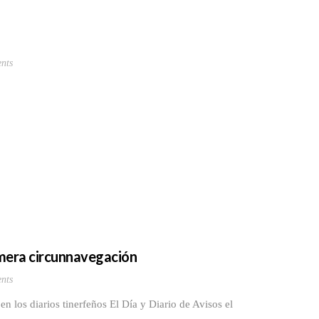
nts
.
rimera circunnavegación
nts
n los diarios tinerfeños El Día y Diario de Avisos el