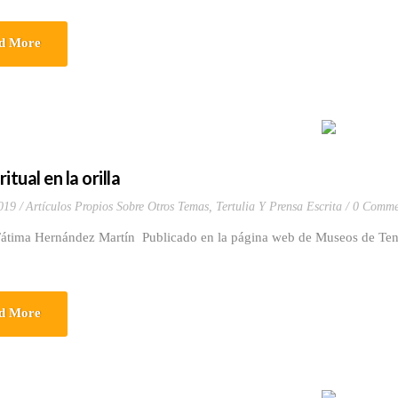
d More
itual en la orilla
019
Artículos Propios Sobre Otros Temas
,
Tertulia Y Prensa Escrita
0 Comme
Fátima Hernández Martín Publicado en la página web de Museos de Tene
d More