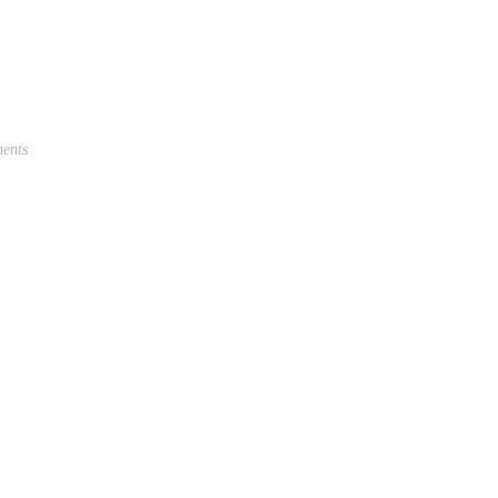
ents
9.