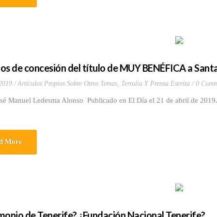
os de concesión del título de MUY BENÉFICA a Santa
 2019
Artículos Propios Sobre Otros Temas
,
Tertulia Y Prensa Escrita
0 Comm
osé Manuel Ledesma Alonso Publicado en El Día el 21 de abril de 201
d More
monio de Tenerife? ¿Fundación Nacional Tenerife?