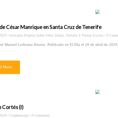
de César Manrique en Santa Cruz de Tenerife
 2019
Artículos Propios Sobre Otros Temas
,
Tertulia Y Prensa Escrita
0 Comm
osé Manuel Ledesma Alonso Publicado en El Día el 28 de abril de 201
d More
 Cortés (I)
 2019
Conferencias
0 Comments