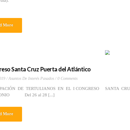
 día).
d More
reso Santa Cruz Puerta del Atlántico
019
Asuntos De Interés Pasados
0 Comments
IPACIÓN DE TERTULIANOS EN EL I CONGRESO SANTA CR
ONIO Del 26 al 28 [...]
d More