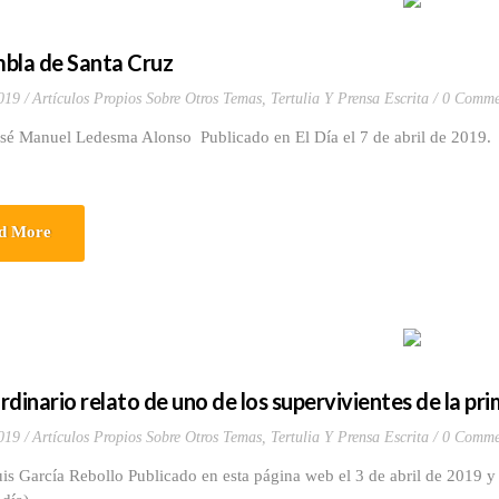
bla de Santa Cruz
019
Artículos Propios Sobre Otros Temas
,
Tertulia Y Prensa Escrita
0 Comme
osé Manuel Ledesma Alonso Publicado en El Día el 7 de abril de 2019
d More
rdinario relato de uno de los supervivientes de la p
019
Artículos Propios Sobre Otros Temas
,
Tertulia Y Prensa Escrita
0 Comme
is García Rebollo Publicado en esta página web el 3 de abril de 2019 y e