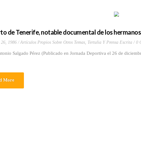
rto de Tenerife, notable documental de los hermanos
 26, 1986
Artículos Propios Sobre Otros Temas
,
Tertulia Y Prensa Escrita
0 
ntonio Salgado Pérez (Publicado en Jornada Deportiva el 26 de diciemb
d More