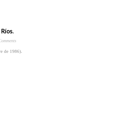
 Ríos.
Comments
re de 1986).