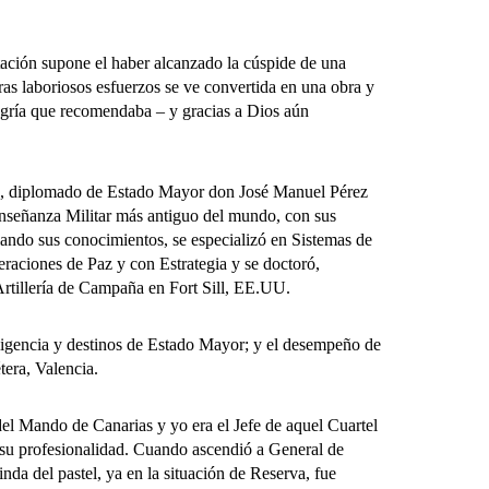
ación supone el haber alcanzado la cúspide de una
as laboriosos esfuerzos se ve convertida en una obra y
egría que recomendaba – y gracias a Dios aún
a, diplomado de Estado Mayor don José Manuel Pérez
 Enseñanza Militar más antiguo del mundo, con sus
ando sus conocimientos, se especializó en Sistemas de
eraciones de Paz y con Estrategia y se doctoró,
Artillería de Campaña en Fort Sill, EE.UU.
igencia y destinos de Estado Mayor; y el desempeño de
era, Valencia.
l Mando de Canarias y yo era el Jefe de aquel Cuartel
 y su profesionalidad. Cuando ascendió a General de
da del pastel, ya en la situación de Reserva, fue