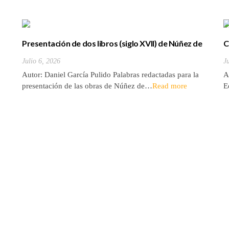
Presentación de dos libros (siglo XVII) de Núñez de
C
la Peña sobre la conquista y antigüedades de las
d
Julio 6, 2026
J
Islas Canarias
Autor: Daniel García Pulido Palabras redactadas para la
A
presentación de las obras de Núñez de…
Read more
E