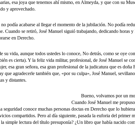
anarias, esa joya que tenemos ahí mismo, en Almeyda, y que con su Mus
cido y aprovechado.
podía acabarse al llegar el momento de la jubilación. No podía reducir
fue. Cuando se retiró, José Manuel siguió trabajando, dedicando horas y 
torarse en Derecho.
su vida, aunque todos ustedes lo conoce, No detrás, como se oye con d
én es cierta). Y la feliz vida militar, profesional, de José Manuel se 
er, esa gran señora, esa gran profesional de la judicatura que es doña F
y que agradecerle también que, «por su culpa», José Manuel, sevillano
as y distantes.
Bueno, volvamos por un mome
Cuando José Manuel me propuso qu
toda seguridad conoce muchas personas doctas en Derecho que lo hubier
rvicios compartidos. Pero al día siguiente, pasada la euforia del prime
 la simple lectura del título presuponía? ¿Un libro que había nacido co