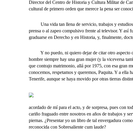
Director del Centro de Historia y Cultura Militar de C
cultural de primero orden que merece la pena ser cono
Una vida tan llena de servicio, trabajos y estudios no 
prensa o al zapeo compulsivo frente al televisor. Y así 
graduarse en Derecho y en Historia, y, finalmente, doc
Y no puedo, ni quiero dejar de citar otro aspecto de 
hombre siempre hay una gran mujer (y la viceversa tambi
que contrajo matrimonio, allá por 1975, con esa gran muj
conocemos, respetamos y queremos, Paquita. Y a ella ha
Tenerife, aunque se haya movido por otras tierras distint
acordado de mí para el acto, y de sorpresa, pues con 
cariño fraguado entre nosotros en años de trabajos y se
piernas. ¿Presentar yo un libro de tal envergadura como
reconocida con Sobresaliente cum laude?