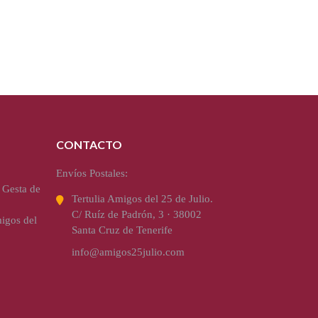
CONTACTO
Envíos Postales:
 Gesta de
Tertulia Amigos del 25 de Julio.
C/ Ruíz de Padrón, 3 · 38002
igos del
Santa Cruz de Tenerife
info@amigos25julio.com