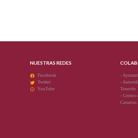
NUESTRAS REDES
COLAB
Facebook
-
Ayuntam
Twitter
-
Autorid
YouTube
Tenerife
-
Centro d
Canarias