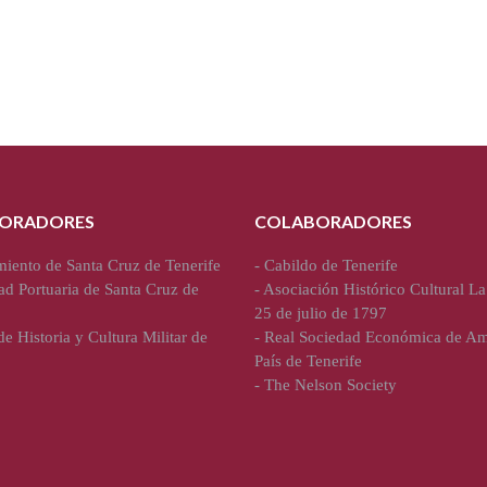
ORADORES
COLABORADORES
iento de Santa Cruz de Tenerife
-
Cabildo de Tenerife
ad Portuaria de Santa Cruz de
-
Asociación Histórico Cultural La
25 de julio de 1797
e Historia y Cultura Militar de
-
Real Sociedad Económica de Am
País de Tenerife
-
The Nelson Society