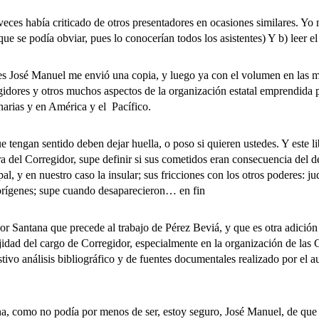
abía criticado de otros presentadores en ocasiones similares. Yo no te
 que se podía obviar, pues lo conocerían todos los asistentes) Y b) leer el
osé Manuel me envió una copia, y luego ya con el volumen en las mano
gidores y otros muchos aspectos de la organización estatal emprendida 
narias y en América y el Pacífico.
gan sentido deben dejar huella, o poso si quieren ustedes. Y este l
 del Corregidor, supe definir si sus cometidos eran consecuencia del d
, y en nuestro caso la insular; sus fricciones con los otros poderes: judi
 aborígenes; supe cuando desaparecieron… en fin
ana que precede al trabajo de Pérez Beviá, y que es otra adición de 
ejidad del cargo de Corregidor, especialmente en la organización de las
ivo análisis bibliográfico y de fuentes documentales realizado por el a
omo no podía por menos de ser, estoy seguro, José Manuel, de que no 