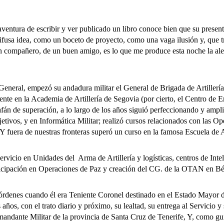
tura de escribir y ver publicado un libro conoce bien que su present
usa idea, como un boceto de proyecto, como una vaga ilusión y, que tr
un compañero, de un buen amigo, es lo que me produce esta noche la al
al, empezó su andadura militar el General de Brigada de Artillerí
ente en la Academia de Artillería de Segovia (por cierto, el Centro de
án de superación, a lo largo de los años siguió perfeccionando y ampli
tivos, y en Informática Militar; realizó cursos relacionados con las Op
Y fuera de nuestras fronteras superó un curso en la famosa Escuela de 
io en Unidades del Arma de Artillería y logísticas, centros de Intel
ticipación en Operaciones de Paz y creación del CG. de la OTAN en Bét
denes cuando él era Teniente Coronel destinado en el Estado Mayor de
años, con el trato diario y próximo, su lealtad, su entrega al Servicio
ndante Militar de la provincia de Santa Cruz de Tenerife, Y, como guin