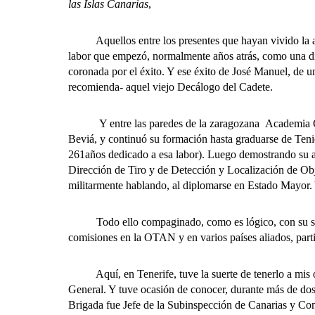
las Islas Canarias
,
Aquellos entre los presentes que hayan vivido la aven
labor que empezó, normalmente años atrás, como una dif
coronada por el éxito. Y ese éxito de José Manuel, de 
recomienda- aquel viejo Decálogo del Cadete.
Y entre las paredes de la zaragozana Academia Gener
Beviá, y continuó su formación hasta graduarse de Teni
261años dedicado a esa labor). Luego demostrando su af
Dirección de Tiro y de Detección y Localización de Obje
militarmente hablando, al diplomarse en Estado Mayor. 
Todo ello compaginado, como es lógico, con su servic
comisiones en la OTAN y en varios países aliados, par
Aquí, en Tenerife, tuve la suerte de tenerlo a mis ór
General. Y tuve ocasión de conocer, durante más de dos 
Brigada fue Jefe de la Subinspección de Canarias y Coma