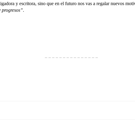
estigadora y escritora, sino que en el futuro nos vas a regalar nuevos m
y progresos”
.
– – – – – – – – – – – – – – –