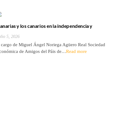
anarias y los canarios en la independencia y
Palabras 
esarrollo de los Estados Unidos
del que 
ulio 5, 2026
Julio 5, 20
de un tin
 cargo de Miguel Ángel Noriega Agüero Real Sociedad
A cargo d
conómica de Amigos del Páis de…
Read more
la Tertul