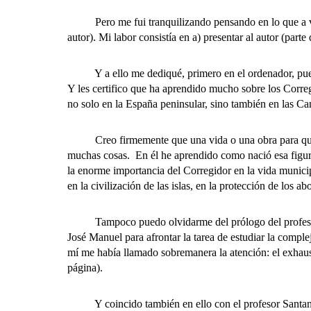
Pero me fui tranquilizando pensando en lo que a veces h
autor). Mi labor consistía en a) presentar al autor (parte
Y a ello me dediqué, primero en el ordenador, pues J
Y les certifico que ha aprendido mucho sobre los Corre
no solo en la España peninsular, sino también en las Ca
Creo firmemente que una vida o una obra para que ten
muchas cosas. En él he aprendido como nació esa figura
la enorme importancia del Corregidor en la vida municipal
en la civilización de las islas, en la protección de los
Tampoco puedo olvidarme del prólogo del profesor Sant
José Manuel para afrontar la tarea de estudiar la compl
mí me había llamado sobremanera la atención: el exhaust
página).
Y coincido también en ello con el profesor Santana, c