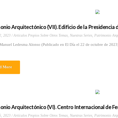
onio Arquitectónico (VII). Edificio de la Presidencia
2, 2023
Artículos Propios Sobre Otros Temas
,
Nuestras Series
,
Patrimonio Arqu
 Manuel Ledesma Alonso (Publicado en El Día el 22 de octubre de 2023)
d More
onio Arquitectónico (VI). Centro Internacional de Fe
5, 2023
Artículos Propios Sobre Otros Temas
,
Nuestras Series
,
Patrimonio Arqu