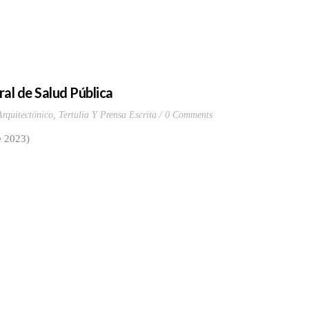
ral de Salud Pública
rquitectónico
,
Tertulia Y Prensa Escrita
0 Comments
e 2023)