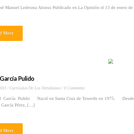
osé Manuel Ledesma Alonso Publicado en La Opinión el 13 de enero de
d More
 García Pulido
2011
Curriculos De Los Tertulianos
0 Comments
arcía Pulido Nació en Santa Cruz de Tenerife en 1975. Desde muy
 García Pérez, […]
d More