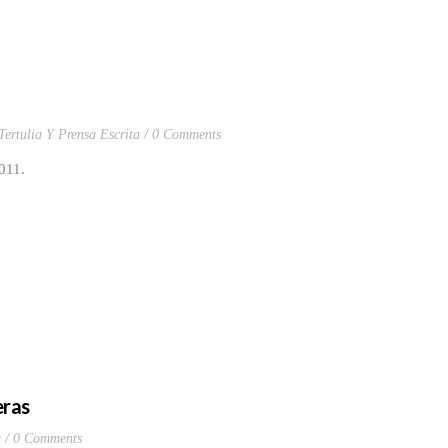
Tertulia Y Prensa Escrita
0 Comments
011.
eras
a
0 Comments