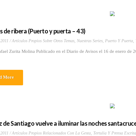
s de ribera (Puerto y puerta – 43)
 2011
Artículos Propios Sobre Otros Temas
,
Nuestras Series
,
Puerto Y Puerta
,
fael Zurita Molina Publicado en el Diario de Avisos el 16 de enero de 2
d More
z de Santiago vuelve a iluminar las noches santacruc
 2011
Artículos Propios Relacionados Con La Gesta
,
Tertulia Y Prensa Escrit