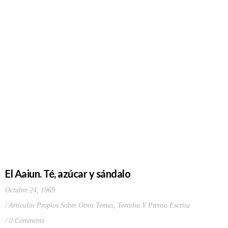
El Aaiun. Té, azúcar y sándalo
Octubre 24, 1969
Artículos Propios Sobre Otros Temas
,
Tertulia Y Prensa Escrita
0 Comments