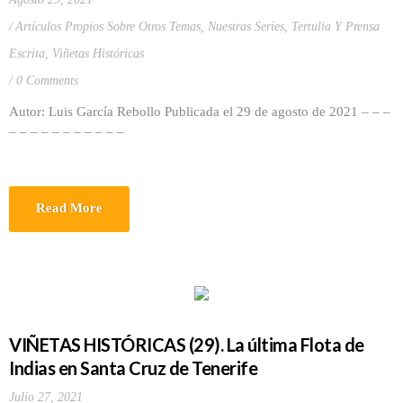
Artículos Propios Sobre Otros Temas
,
Nuestras Series
,
Tertulia Y Prensa
Escrita
,
Viñetas Históricas
0 Comments
Autor: Luis García Rebollo Publicada el 29 de agosto de 2021 – – –
– – – – – – – – – – –
Read More
VIÑETAS HISTÓRICAS (29). La última Flota de
Indias en Santa Cruz de Tenerife
Julio 27, 2021