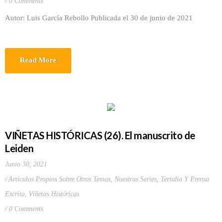
0 Comments
Autor: Luis García Rebollo Publicada el 30 de junio de 2021
Read More
VIÑETAS HISTÓRICAS (26). El manuscrito de
Leiden
Junio 30, 2021
Artículos Propios Sobre Otros Temas
,
Nuestras Series
,
Tertulia Y Prensa
Escrita
,
Viñetas Históricas
0 Comments