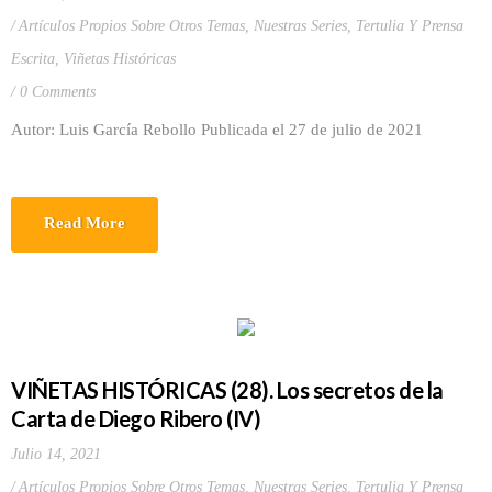
Artículos Propios Sobre Otros Temas
,
Nuestras Series
,
Tertulia Y Prensa
Escrita
,
Viñetas Históricas
0 Comments
Autor: Luis García Rebollo Publicada el 27 de julio de 2021
Read More
VIÑETAS HISTÓRICAS (28). Los secretos de la
Carta de Diego Ribero (IV)
Julio 14, 2021
Artículos Propios Sobre Otros Temas
,
Nuestras Series
,
Tertulia Y Prensa