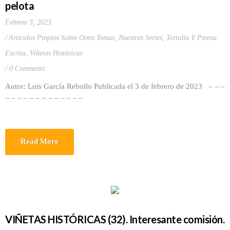
pelota
Febrero 3, 2023
Artículos Propios Sobre Otros Temas
,
Nuestras Series
,
Tertulia Y Prensa
Escrita
,
Viñetas Históricas
0 Comments
Autor: Luis García Rebollo Publicada el 3 de febrero de 2023 – – –
– – – – – – – – – – – – –
Read More
VIÑETAS HISTÓRICAS (32). Interesante comisión.