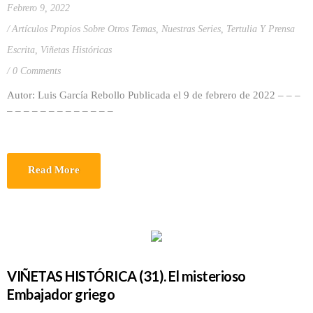
Febrero 9, 2022
Artículos Propios Sobre Otros Temas
,
Nuestras Series
,
Tertulia Y Prensa
Escrita
,
Viñetas Históricas
0 Comments
Autor: Luis García Rebollo Publicada el 9 de febrero de 2022 – – –
– – – – – – – – – – – – –
Read More
VIÑETAS HISTÓRICA (31). El misterioso
Embajador griego