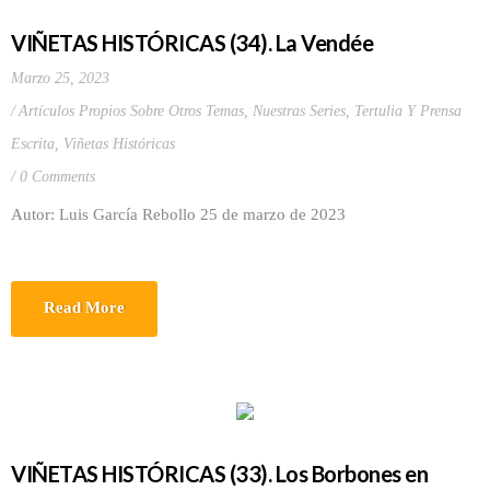
VIÑETAS HISTÓRICAS (34). La Vendée
Marzo 25, 2023
Artículos Propios Sobre Otros Temas
,
Nuestras Series
,
Tertulia Y Prensa
Escrita
,
Viñetas Históricas
0 Comments
Autor: Luis García Rebollo 25 de marzo de 2023
Read More
VIÑETAS HISTÓRICAS (33). Los Borbones en