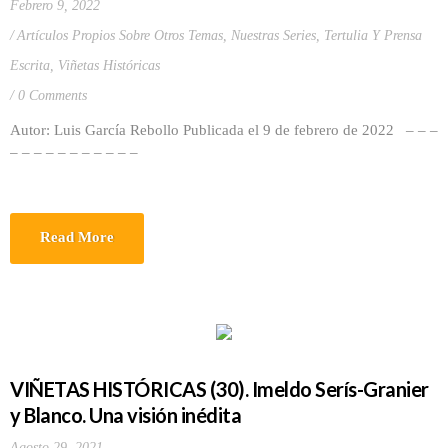
Febrero 9, 2022
Artículos Propios Sobre Otros Temas
,
Nuestras Series
,
Tertulia Y Prensa
Escrita
,
Viñetas Históricas
0 Comments
Autor: Luis García Rebollo Publicada el 9 de febrero de 2022 – – –
– – – – – – – – – – –
Read More
VIÑETAS HISTÓRICAS (30). Imeldo Serís-Granier
y Blanco. Una visión inédita
Agosto 29, 2021