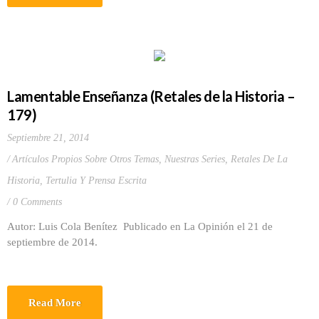
Lamentable Enseñanza (Retales de la Historia –
179)
Septiembre 21, 2014
Artículos Propios Sobre Otros Temas
,
Nuestras Series
,
Retales De La
Historia
,
Tertulia Y Prensa Escrita
0 Comments
Autor: Luis Cola Benítez Publicado en La Opinión el 21 de
septiembre de 2014.
Read More