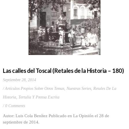
Las calles del Toscal (Retales de la Historia – 180)
Septiembre 28, 2014
Artículos Propios Sobre Otros Temas
,
Nuestras Series
,
Retales De La
Historia
,
Tertulia Y Prensa Escrita
0 Comments
Autor: Luis Cola Benítez Publicado en La Opinión el 28 de
septiembre de 2014.