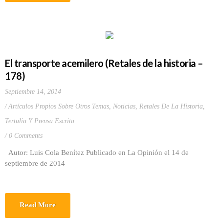
El transporte acemilero (Retales de la historia –
178)
Septiembre 14, 2014
Artículos Propios Sobre Otros Temas
,
Noticias
,
Retales De La Historia
,
Tertulia Y Prensa Escrita
0 Comments
Autor: Luis Cola Benítez Publicado en La Opinión el 14 de
septiembre de 2014
Read More