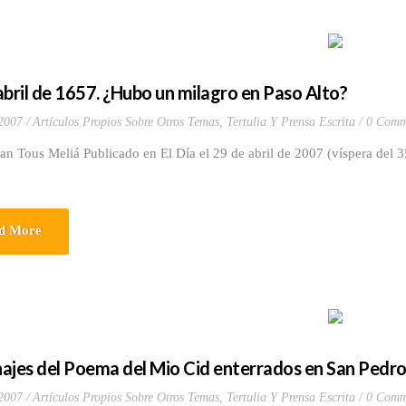
abril de 1657. ¿Hubo un milagro en Paso Alto?
 2007
Artículos Propios Sobre Otros Temas
,
Tertulia Y Prensa Escrita
0 Comm
an Tous Meliá Publicado en El Día el 29 de abril de 2007 (víspera del 3
d More
ajes del Poema del Mio Cid enterrados en San Pedro
 2007
Artículos Propios Sobre Otros Temas
,
Tertulia Y Prensa Escrita
0 Comm