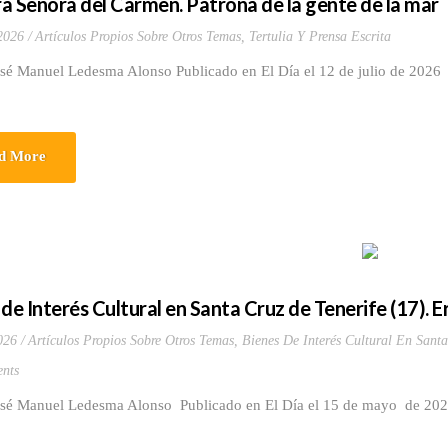
a Señora del Carmen. Patrona de la gente de la mar
 2026
Artículos Propios Sobre Otros Temas
,
Tertulia Y Prensa Escrita
osé Manuel Ledesma Alonso Publicado en El Día el 12 de julio de 2026
d More
 de Interés Cultural en Santa Cruz de Tenerife (17). 
026
Artículos Propios Sobre Otros Temas
,
Bienes De Interés Cultural En Santa
nts
osé Manuel Ledesma Alonso Publicado en El Día el 15 de mayo de 2022 