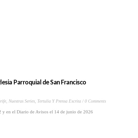
glesia Parroquial de San Francisco
rife
,
Nuestras Series
,
Tertulia Y Prensa Escrita
0 Comments
y en el Diario de Avisos el 14 de junio de 2026