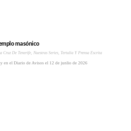
 Templo masónico
a Cruz De Tenerife
,
Nuestras Series
,
Tertulia Y Prensa Escrita
en el Diario de Avisos el 12 de junlio de 2026