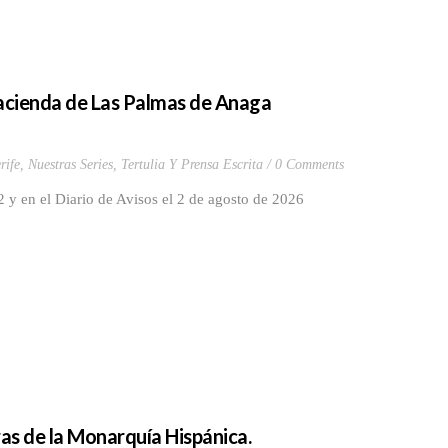
 Hacienda de Las Palmas de Anaga
rife
,
Nuestras Series
,
Tertulia Y Prensa Escrita
0 Comments
 y en el Diario de Avisos el 2 de agosto de 2026
as de la Monarquía Hispánica.