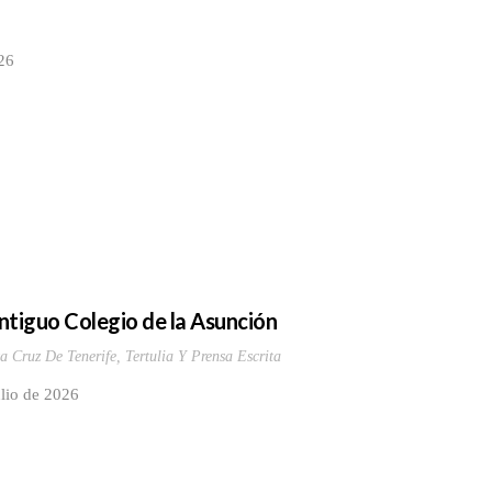
26
Antiguo Colegio de la Asunción
a Cruz De Tenerife
,
Tertulia Y Prensa Escrita
 de julio de 2026