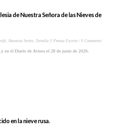
glesia de Nuestra Señora de las Nieves de
rife
,
Nuestras Series
,
Tertulia Y Prensa Escrita
0 Comments
 en el Diario de Avisos el 28 de junio de 2026.
do en la nieve rusa.