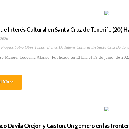
 de Interés Cultural en Santa Cruz de Tenerife (20)
 2026
s Propios Sobre Otros Temas
,
Bienes De Interés Cultural En Santa Cruz De Tene
osé Manuel Ledesma Alonso Publicado en El Día el 19 de junio de 2022
d More
sco Dávila Orejón y Gastón. Un gomero en las fronter