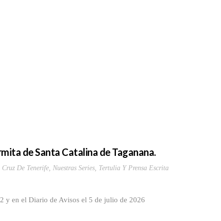
Ermita de Santa Catalina de Taganana.
 Cruz De Tenerife
,
Nuestras Series
,
Tertulia Y Prensa Escrita
y en el Diario de Avisos el 5 de julio de 2026