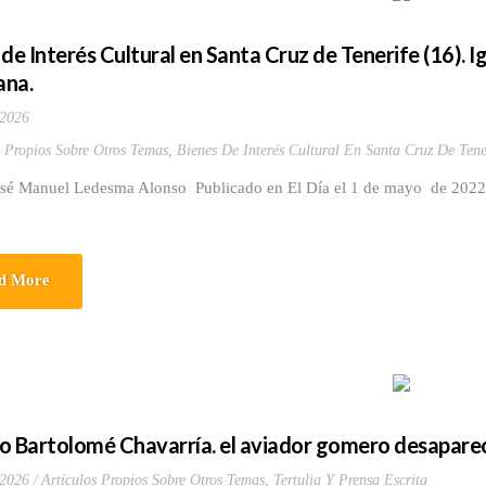
 de Interés Cultural en Santa Cruz de Tenerife (16). I
ana.
 2026
s Propios Sobre Otros Temas
,
Bienes De Interés Cultural En Santa Cruz De Tene
osé Manuel Ledesma Alonso Publicado en El Día el 1 de mayo de 2022.y
d More
o Bartolomé Chavarría. el aviador gomero desapareci
 2026
Artículos Propios Sobre Otros Temas
,
Tertulia Y Prensa Escrita