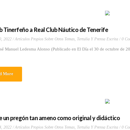
b Tinerfeño a Real Club Náutico de Tenerife
0, 2022
Artículos Propios Sobre Otros Temas
,
Tertulia Y Prensa Escrita
0 Co
osé Manuel Ledesma Alonso (Publicado en El Día el 30 de octubre de 20
d More
e un pregón tan ameno como original y didáctico
4, 2022
Artículos Propios Sobre Otros Temas
,
Tertulia Y Prensa Escrita
0 Co