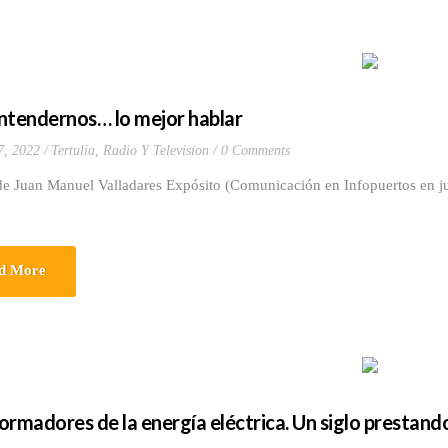
ntendernos… lo mejor hablar
7, 2022
Tertulia, Radio Y Television
0 Comments
de Juan Manuel Valladares Expósito (Comunicación en Infopuertos en ju
d More
ormadores de la energía eléctrica. Un siglo prestando