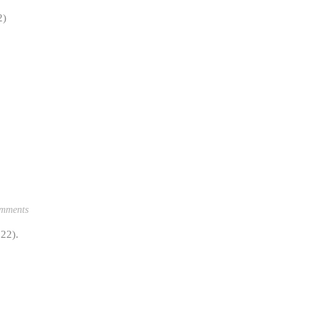
2)
mments
22).