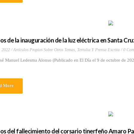
os de la inauguración de la luz eléctrica en Santa Cru
, 2022
Artículos Propios Sobre Otros Temas
,
Tertulia Y Prensa Escrita
0 Com
osé Manuel Ledesma Alonso (Publicado en El Día el 9 de octubre de 202
d More
os del fallecimiento del corsario tinerfeño Amaro P