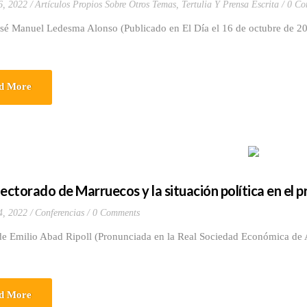
6, 2022
Artículos Propios Sobre Otros Temas
,
Tertulia Y Prensa Escrita
0 Co
osé Manuel Ledesma Alonso (Publicado en El Día el 16 de octubre de 2
d More
tectorado de Marruecos y la situación política en el p
4, 2022
Conferencias
0 Comments
de Emilio Abad Ripoll (Pronunciada en la Real Sociedad Económica de A
d More