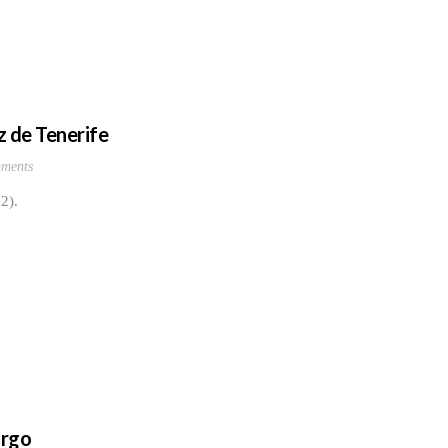
z de Tenerife
ments
2).
argo