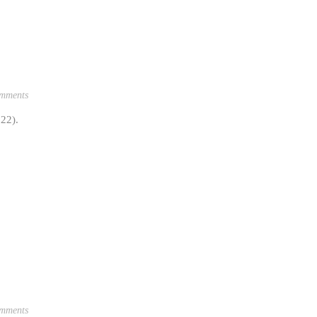
mments
22).
mments