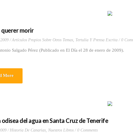
 querer morir
 2009
Artículos Propios Sobre Otros Temas
,
Tertulia Y Prensa Escrita
0 Com
tonio Salgado Pérez (Publicado en El Día el 28 de enero de 2009).
d More
a odisea del agua en Santa Cruz de Tenerife
2009
Historia De Canarias
,
Nuestros Libros
0 Comments