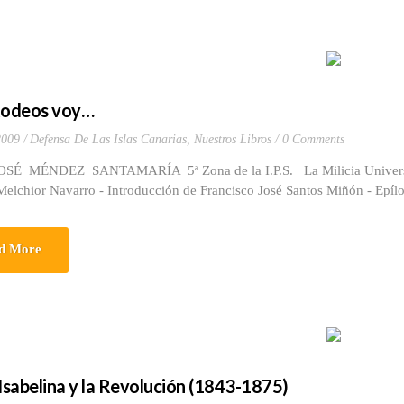
Rodeos voy…
2009
Defensa De Las Islas Canarias
,
Nuestros Libros
0 Comments
OSÉ MÉNDEZ SANTAMARÍA 5ª Zona de la I.P.S. La Milicia Universitar
elchior Navarro - Introducción de Francisco José Santos Miñón - Epílog
d More
 Isabelina y la Revolución (1843-1875)