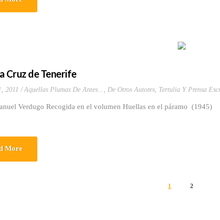
a Cruz de Tenerife
1, 2011
Aquellas Plumas De Antes...
,
De Otros Autores
,
Tertulia Y Prensa Escr
anuel Verdugo Recogida en el volumen Huellas en el páramo (1945)
d More
1
2