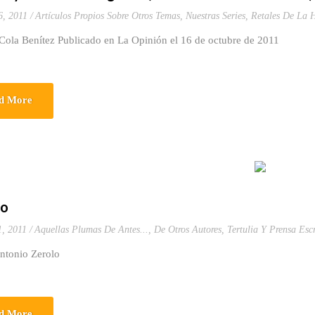
6, 2011
Artículos Propios Sobre Otros Temas
,
Nuestras Series
,
Retales De La H
Cola Benítez Publicado en La Opinión el 16 de octubre de 2011
d More
lo
1, 2011
Aquellas Plumas De Antes...
,
De Otros Autores
,
Tertulia Y Prensa Escr
ntonio Zerolo
d More