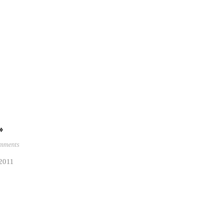
»
mments
 2011