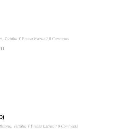
es
,
Tertulia Y Prensa Escrita
0 Comments
011
0)
istoria
,
Tertulia Y Prensa Escrita
0 Comments