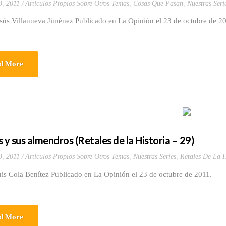
3, 2011
Artículos Propios Sobre Otros Temas
,
Cosas Que Pasan
,
Nuestras Seri
esús Villanueva Jiménez Publicado en La Opinión el 23 de octubre de 2
d More
s y sus almendros (Retales de la Historia – 29)
3, 2011
Artículos Propios Sobre Otros Temas
,
Nuestras Series
,
Retales De La H
is Cola Benítez Publicado en La Opinión el 23 de octubre de 2011.
d More