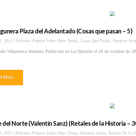
lagunera Plaza del Adelantado (Cosas que pasan – 5)
0, 2011
Artículos Propios Sobre Otros Temas
,
Cosas Que Pasan
,
Nuestras Seri
esús Villanueva Jiménez Publicado en La Opinión el 30 de octubre de 2
d More
e del Norte (Valentín Sanz) (Retales de la Historia – 3
0, 2011
Artículos Propios Sobre Otros Temas
,
Nuestras Series
,
Retales De La H