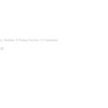
es
,
Tertulia Y Prensa Escrita
0 Comments
011