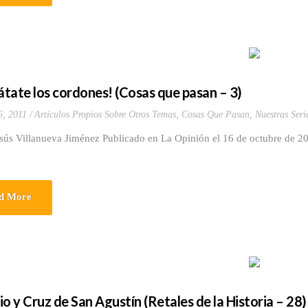
¡átate los cordones! (Cosas que pasan – 3)
6, 2011
Artículos Propios Sobre Otros Temas
,
Cosas Que Pasan
,
Nuestras Seri
esús Villanueva Jiménez Publicado en La Opinión el 16 de octubre de 2
d More
io y Cruz de San Agustín (Retales de la Historia – 28)