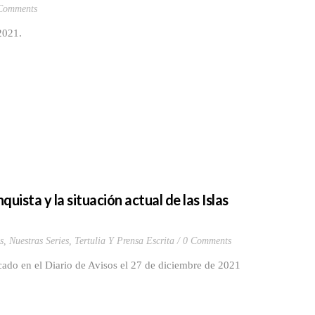
Comments
2021.
uista y la situación actual de las Islas
s
,
Nuestras Series
,
Tertulia Y Prensa Escrita
0 Comments
cado en el Diario de Avisos el 27 de diciembre de 2021