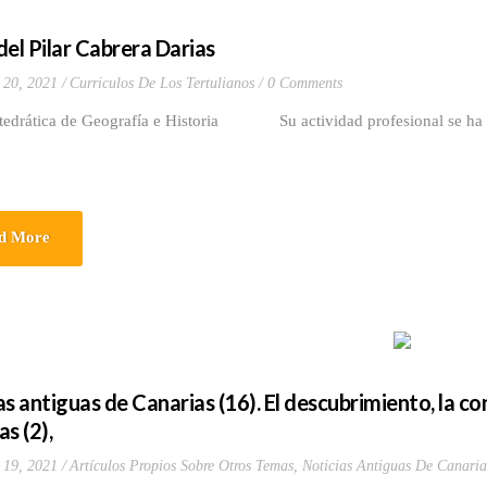
del Pilar Cabrera Darias
 20, 2021
Curriculos De Los Tertulianos
0 Comments
ica de Geografía e Historia Su actividad profesional se ha enca
]
d More
s antiguas de Canarias (16). El descubrimiento, la conq
s (2),
 19, 2021
Artículos Propios Sobre Otros Temas
,
Noticias Antiguas De Canaria