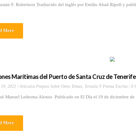
astair F. Robertson Tradiucido del inglés por Emilio Abad Ripoll y publ
d More
ones Marítimas del Puerto de Santa Cruz de Tenerife
 19, 2021
Artículos Propios Sobre Otros Temas
,
Tertulia Y Prensa Escrita
0 
osé Manuel Ledesma Alonso Publicado en El Día el 19 de diciembre d
d More