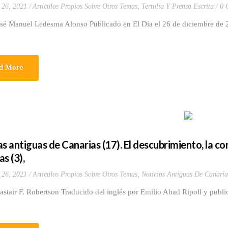
 26, 2021
Artículos Propios Sobre Otros Temas
,
Tertulia Y Prensa Escrita
0 
osé Manuel Ledesma Alonso Publicado en El Día el 26 de diciembre de 
d More
s antiguas de Canarias (17). El descubrimiento, la conq
s (3),
 26, 2021
Artículos Propios Sobre Otros Temas
,
Noticias Antiguas De Canaria
astair F. Robertson Traducido del inglés por Emilio Abad Ripoll y publi