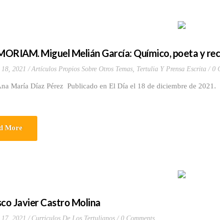
ORIAM. Miguel Melián García: Químico, poeta y rec
 18, 2021
Artículos Propios Sobre Otros Temas
,
Tertulia Y Prensa Escrita
0 
Ana María Díaz Pérez Publicado en El Día el 18 de diciembre de 2021.
d More
sco Javier Castro Molina
 17, 2021
Curriculos De Los Tertulianos
0 Comments