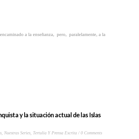
minado a la enseñanza, pero, paralelamente, a la
uista y la situación actual de las Islas
s
,
Nuestras Series
,
Tertulia Y Prensa Escrita
0 Comments