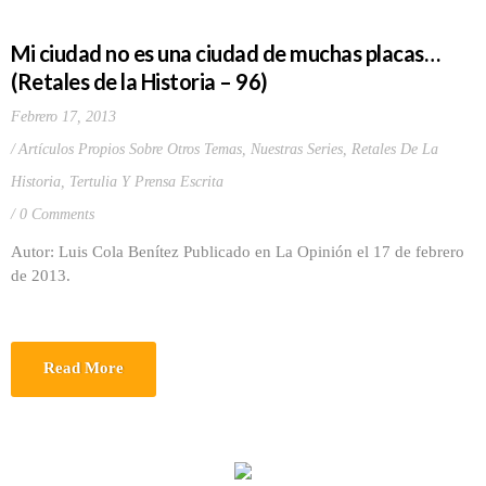
Mi ciudad no es una ciudad de muchas placas…
(Retales de la Historia – 96)
Febrero 17, 2013
Artículos Propios Sobre Otros Temas
,
Nuestras Series
,
Retales De La
Historia
,
Tertulia Y Prensa Escrita
0 Comments
Autor: Luis Cola Benítez Publicado en La Opinión el 17 de febrero
de 2013.
Read More