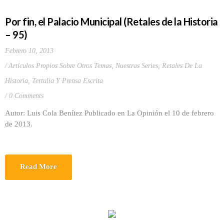
Por fin, el Palacio Municipal (Retales de la Historia
– 95)
Febrero 10, 2013
Artículos Propios Sobre Otros Temas
,
Nuestras Series
,
Retales De La
Historia
,
Tertulia Y Prensa Escrita
0 Comments
Autor: Luis Cola Benítez Publicado en La Opinión el 10 de febrero
de 2013.
Read More