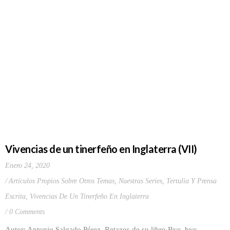
Vivencias de un tinerfeño en Inglaterra (VII)
Enero 24, 2020
Artículos Propios Sobre Otros Temas
,
Nuestras Series
,
Tertulia Y Prensa
Escrita
,
Vivencias De Un Tinerfeño En Inglaterra
0 Comments
Autor: Antonio Salgado Pérez Retazos de su libro Bye, bye.