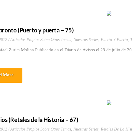
pronto (Puerto y puerta – 75)
 2012
Artículos Propios Sobre Otros Temas
,
Nuestras Series
,
Puerto Y Puerta
,
T
fael Zurita Molina Publicado en el Diario de Avisos el 29 de julio de 20
d More
os (Retales de la Historia – 67)
 2012
Artículos Propios Sobre Otros Temas
,
Nuestras Series
,
Retales De La Hist